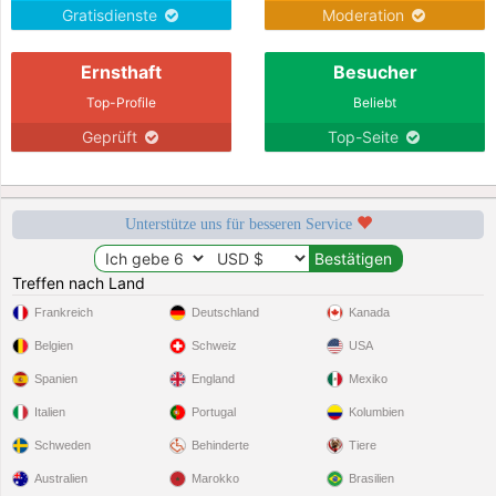
Gratisdienste
Moderation
Ernsthaft
Besucher
Top-Profile
Beliebt
Geprüft
Top-Seite
Unterstütze uns für besseren Service
Treffen nach Land
Frankreich
Deutschland
Kanada
Belgien
Schweiz
USA
Spanien
England
Mexiko
Italien
Portugal
Kolumbien
Schweden
Behinderte
Tiere
Australien
Marokko
Brasilien