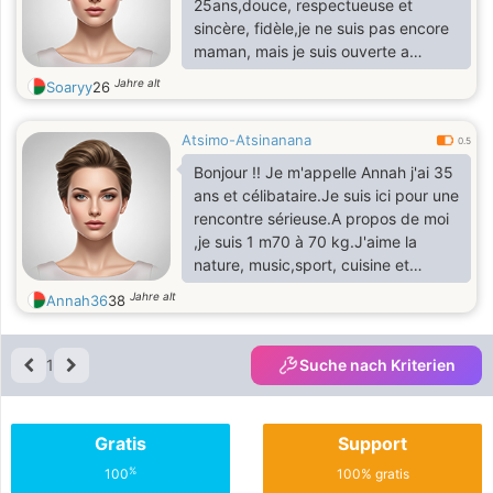
25ans,douce, respectueuse et
sincère, fidèle,je ne suis pas encore
maman, mais je suis ouverte a
construire une belle relation
Jahre alt
Soaryy
26
sérieuse, basé sur la confiance et
l'amour, j'aime choses simples dans
Atsimo-Atsinanana
ma vie,la nature,les bons
0.5
échanges,la famille et les moments
Bonjour !! Je m'appelle Annah j'ai 35
de complicité,je cherche un homme
ans et célibataire.Je suis ici pour une
sérieux fidèle gentille, attentionné et
rencontre sérieuse.A propos de moi
prêt s'agange dans une relation
,je suis 1 m70 à 70 kg.J'aime la
stable et durable
nature, music,sport, cuisine et
cinéma.
Jahre alt
Annah36
38
1
Suche nach Kriterien
Gratis
Support
%
100
100% gratis