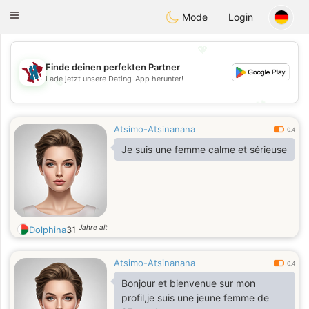
J
Taimerais
Toggle
Mode
Login
navigation
💖
Finde deinen perfekten Partner
Lade jetzt unsere Dating-App herunter!
💖
💕
💕
Atsimo-Atsinanana
0.4
Je suis une femme calme et sérieuse
Jahre alt
Dolphina
31
Atsimo-Atsinanana
0.4
Bonjour et bienvenue sur mon
profil,je suis une jeune femme de