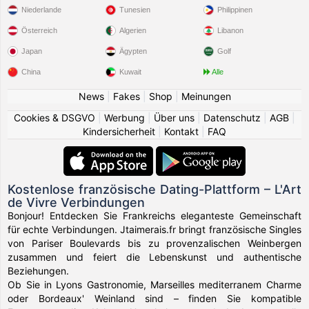
Niederlande
Tunesien
Philippinen
Österreich
Algerien
Libanon
Japan
Ägypten
Golf
China
Kuwait
Alle
News
|
Fakes
|
Shop
|
Meinungen
Cookies & DSGVO
|
Werbung
|
Über uns
|
Datenschutz
|
AGB
|
Kindersicherheit
|
Kontakt
|
FAQ
Kostenlose französische Dating-Plattform – L'Art
de Vivre Verbindungen
Bonjour! Entdecken Sie Frankreichs eleganteste Gemeinschaft
für echte Verbindungen. Jtaimerais.fr bringt französische Singles
von Pariser Boulevards bis zu provenzalischen Weinbergen
zusammen und feiert die Lebenskunst und authentische
Beziehungen.
Ob Sie in Lyons Gastronomie, Marseilles mediterranem Charme
oder Bordeaux' Weinland sind – finden Sie kompatible