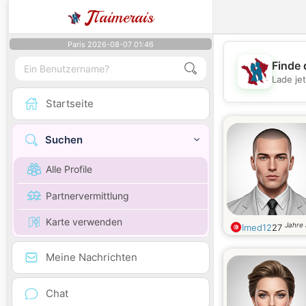
J
Taimerais
Paris 2026-08-07 01:46
Finde 
Lade je
Startseite
Suchen
Alle Profile
Partnervermittlung
Karte verwenden
Jahre 
Imed12
27
Meine Nachrichten
Chat