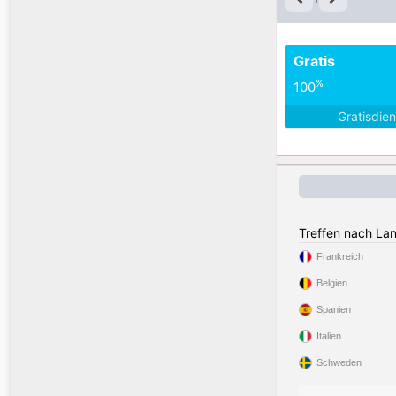
Gratis
%
100
Gratisdie
Treffen nach La
Frankreich
Belgien
Spanien
Italien
Schweden