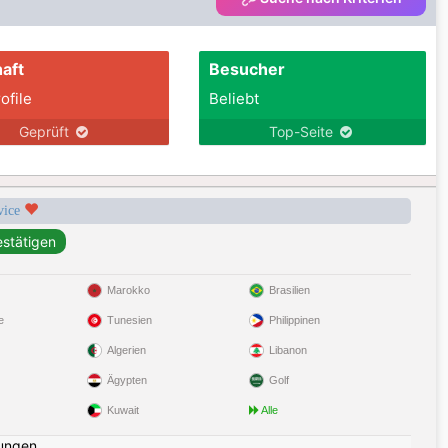
aft
Besucher
ofile
Beliebt
Geprüft
Top-Seite
rvice
Marokko
Brasilien
e
Tunesien
Philippinen
Algerien
Libanon
Ägypten
Golf
Kuwait
Alle
ungen