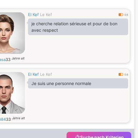
El Kef
Le Kef
0.6
je cherche relation sérieuse et pour de bon
avec respect
Jahre alt
asa
33
El Kef
Le Kef
0.6
Je suis une personne normale
Jahre alt
684
33
Suche nach Kriterien