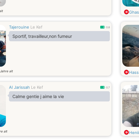
alt
Gha
Tajerouine
Le Kef
0.8
Sportif, travailleur,non fumeur
Jahre alt
Hass
Al Jarissah
Le Kef
0.7
Calme gentie j aime la vie
re alt
Henii