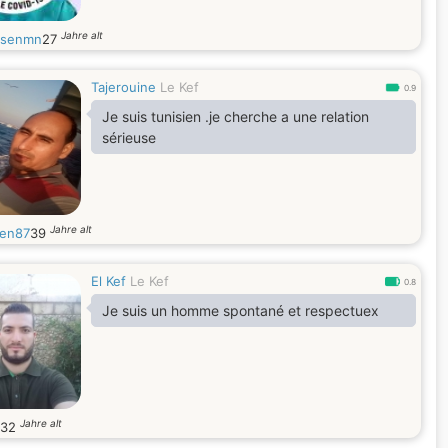
Jahre alt
ssenmn
27
Tajerouine
Le Kef
0.9
Je suis tunisien .je cherche a une relation
sérieuse
Jahre alt
en87
39
El Kef
Le Kef
0.8
Je suis un homme spontané et respectuex
Jahre alt
32