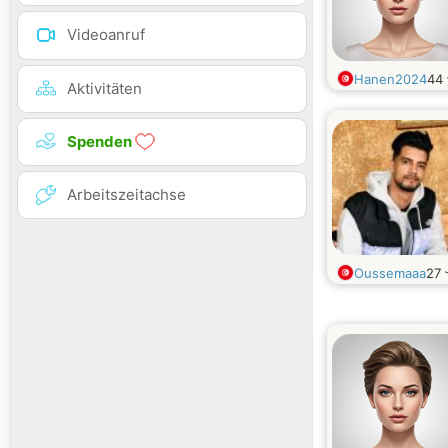
Videoanruf
Hanen2024
44
Aktivitäten
Spenden
Arbeitszeitachse
Oussemaaa
27