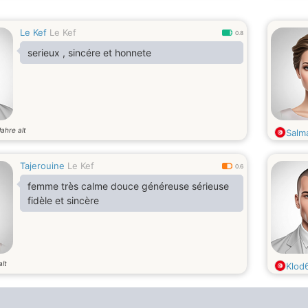
Le Kef
Le Kef
0.8
serieux , sincére et honnete
Jahre alt
Salm
Tajerouine
Le Kef
0.6
femme très calme douce généreuse sérieuse
fidèle et sincère
alt
Klod