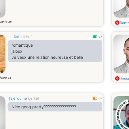
Jahre alt
Ramzii
Le Kef
Le Kef
0.7
romantique
jaloux
Je veux une relation heureuse et belle
Jahre alt
Jess
Tajerouine
Le Kef
0.6
Nice goog pretty????????????????