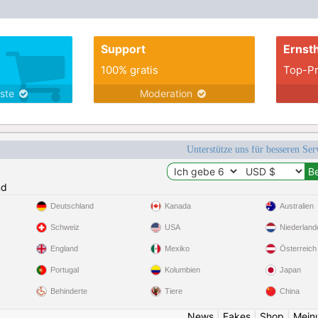
Support
Ernsth
100% gratis
Top-Pr
nste
Moderation
Unterstütze uns für besseren Se
nd
Deutschland
Kanada
Australien
Schweiz
USA
Niederland
England
Mexiko
Österreich
Portugal
Kolumbien
Japan
Behinderte
Tiere
China
News
|
Fakes
|
Shop
|
Mein