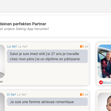
deinen perfekten Partner
💖
tzt unsere Dating-App herunter!
💕
Le Kef
Le Kef
0.6
Salut je suis imed shili j'ai 27 ans je travaille
chez mon père j'ai un diplôme en pâtisserie
alt
Mou
El Kef
Le Kef
0.6
Je suis une femme sérieuse romantique