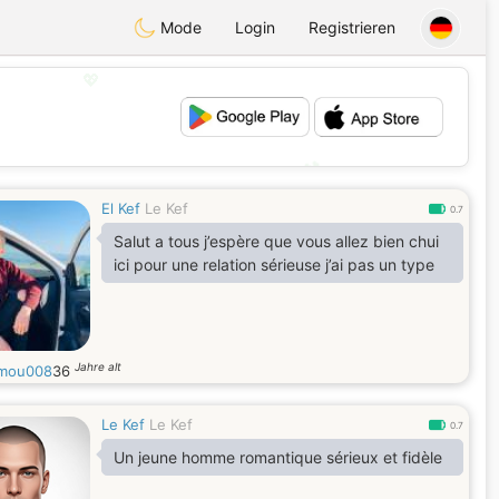
Mode
Login
Registrieren
💖
💕
El Kef
Le Kef
0.7
Salut a tous j’espère que vous allez bien chui
ici pour une relation sérieuse j’ai pas un type
Jahre alt
mou008
36
Le Kef
Le Kef
0.7
Un jeune homme romantique sérieux et fidèle