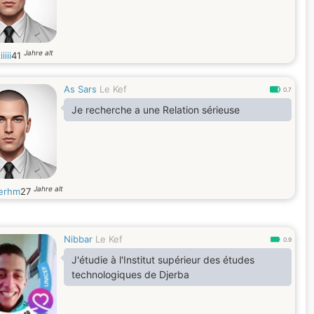
Jahre alt
iii
41
As Sars
Le Kef
0.7
Je recherche a une Relation sérieuse
Jahre alt
erhm
27
Nibbar
Le Kef
0.9
J'étudie à l'Institut supérieur des études
technologiques de Djerba