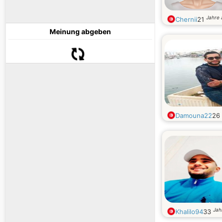
Jahre 
Chernii
21
Meinung abgeben
Damouna22
26
Jah
Khalilo94
33