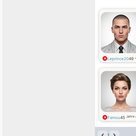
Leprince20
49
Jahre 
Famou
45
1