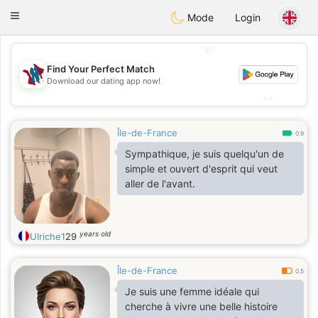
J
Taimerais
Toggle
Mode
Login
navigation
💖
Find Your Perfect Match
💖
Download our dating app now!
💕
💕
Île-de-France
0.9
Sympathique, je suis quelqu'un de
simple et ouvert d'esprit qui veut
aller de l'avant.
years old
Ulriche1
29
Île-de-France
0.5
Je suis une femme idéale qui
cherche à vivre une belle histoire