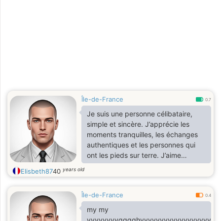
Île-de-France
0.7
Je suis une personne célibataire,
simple et sincère. J’apprécie les
moments tranquilles, les échanges
authentiques et les personnes qui
ont les pieds sur terre. J’aime
profiter de la vie, passer du temps
years old
Elisbeth87
40
avec mes proches et découvrir de
nouvelles choses. Je recherche
Île-de-France
avant tout une relation sérieuse
0.4
basée sur la confiance, le respect et
my my
la complicité.
yyyyyyyygggghyyyyyyyyyyyyyyyyyyyy