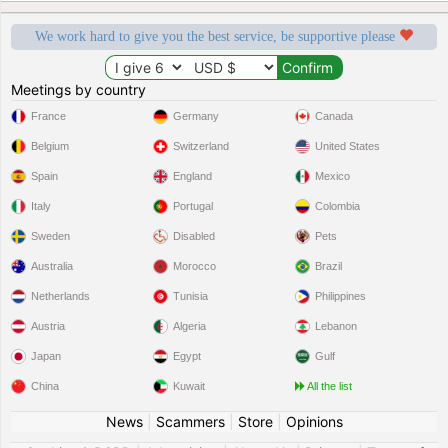
We work hard to give you the best service, be supportive please
Meetings by country
France
Germany
Canada
Belgium
Switzerland
United States
Spain
England
Mexico
Italy
Portugal
Colombia
Sweden
Disabled
Pets
Australia
Morocco
Brazil
Netherlands
Tunisia
Philippines
Austria
Algeria
Lebanon
Japan
Egypt
Gulf
China
Kuwait
All the list
News
|
Scammers
|
Store
|
Opinions