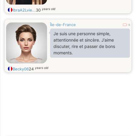
years old
IbraA2Lvie...
30
Île-de-France
0
Je suis une personne simple,
attentionnée et sincère. J’aime
discuter, rire et passer de bons
moments.
years old
Becky06
24