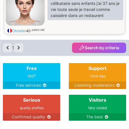
célibataire sans enfants j'ai 37 ans je
vie toute seule je travail comme
caissière dans un restaurent
years old
Christin
40
1
Search by criteria
Free
Support
%
100
100% free
Free services
Listening moderators
Serious
Visitors
quality profiles
Very visited
Confirmed quality
The best