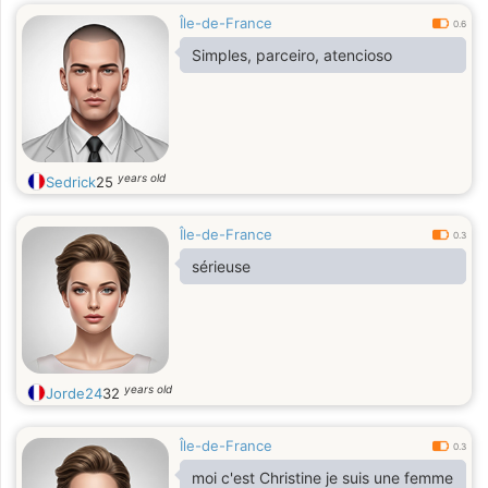
Île-de-France
0.6
Simples, parceiro, atencioso
years old
Sedrick
25
Île-de-France
0.3
sérieuse
years old
Jorde24
32
Île-de-France
0.3
moi c'est Christine je suis une femme