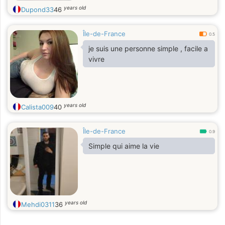
years old
Dupond33
46
Île-de-France
0.5
je suis une personne simple , facile a
vivre
years old
Calista009
40
Île-de-France
0.9
Simple qui aime la vie
years old
Mehdi0311
36