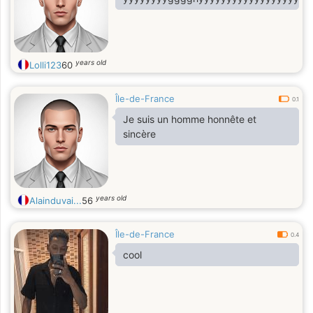
years old
Lolli123
60
Île-de-France
0.1
Je suis un homme honnête et
sincère
years old
Alainduvai...
56
Île-de-France
0.4
cool