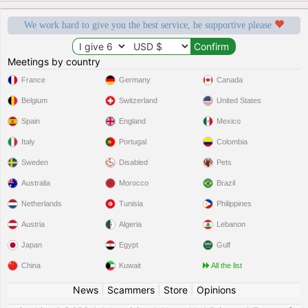
We work hard to give you the best service, be supportive please
Meetings by country
France
Germany
Canada
Belgium
Switzerland
United States
Spain
England
Mexico
Italy
Portugal
Colombia
Sweden
Disabled
Pets
Australia
Morocco
Brazil
Netherlands
Tunisia
Philippines
Austria
Algeria
Lebanon
Japan
Egypt
Gulf
China
Kuwait
All the list
News
|
Scammers
|
Store
|
Opinions