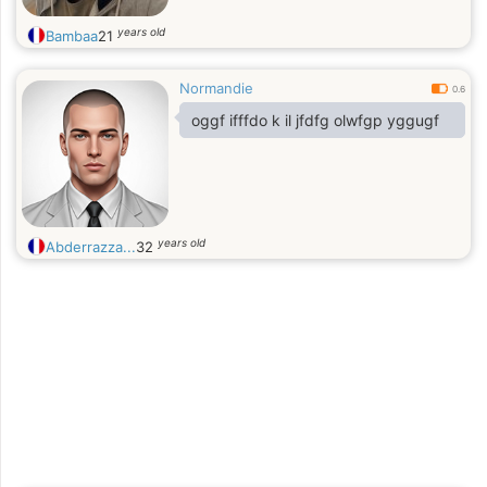
years old
Bambaa
21
Normandie
0.6
oggf ifffdo k il jfdfg olwfgp yggugf
years old
Abderrazza...
32