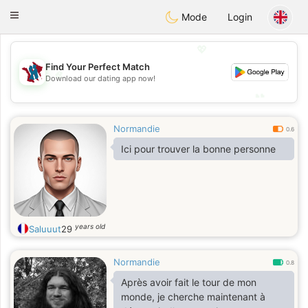
J
Taimerais
Toggle
Mode
Login
navigation
💖
Find Your Perfect Match
💖
Download our dating app now!
💕
💕
Normandie
0.6
Ici pour trouver la bonne personne
years old
Saluuut
29
Normandie
0.8
Après avoir fait le tour de mon
monde, je cherche maintenant à