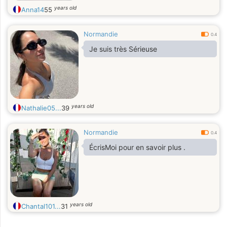
years old
Anna14
55
Normandie
0.4
Je suis très Sérieuse
years old
Nathalie05...
39
Normandie
0.4
ÉcrisMoi pour en savoir plus .
years old
Chantal101...
31