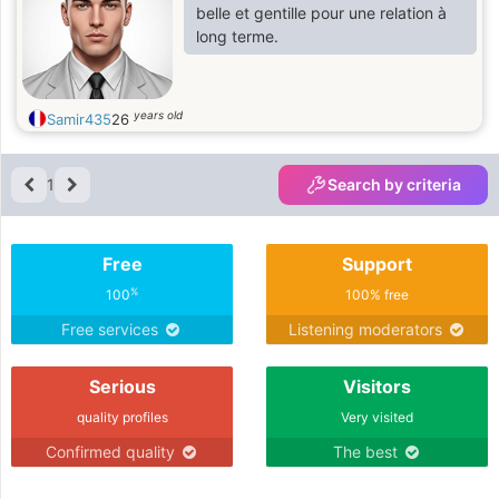
belle et gentille pour une relation à
long terme.
years old
Samir435
26
1
Search by criteria
Free
Support
%
100
100% free
Free services
Listening moderators
Serious
Visitors
quality profiles
Very visited
Confirmed quality
The best