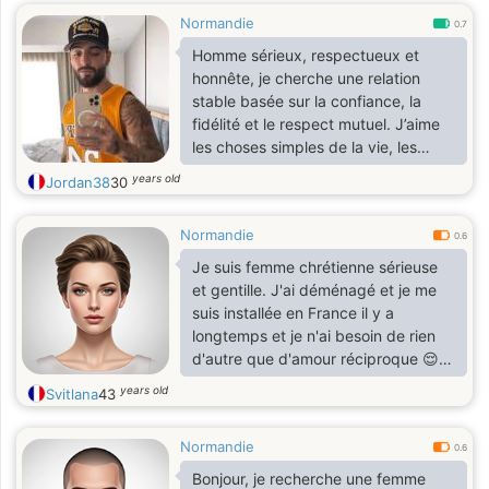
Normandie
0.7
Homme sérieux, respectueux et
honnête, je cherche une relation
stable basée sur la confiance, la
fidélité et le respect mutuel. J’aime
les choses simples de la vie, les
échanges vrais et les personnes
years old
Jordan38
30
sincères… Mon souhait est de
construire une relation durable avec
Normandie
une femme gentille, fidèle et
0.6
authentique, avec qui avancer main
Je suis femme chrétienne sérieuse
dans la main
et gentille. J'ai déménagé et je me
suis installée en France il y a
longtemps et je n'ai besoin de rien
d'autre que d'amour réciproque 😌
J'ai trois grands garçons.
years old
Svitlana
43
Normandie
0.6
Bonjour, je recherche une femme