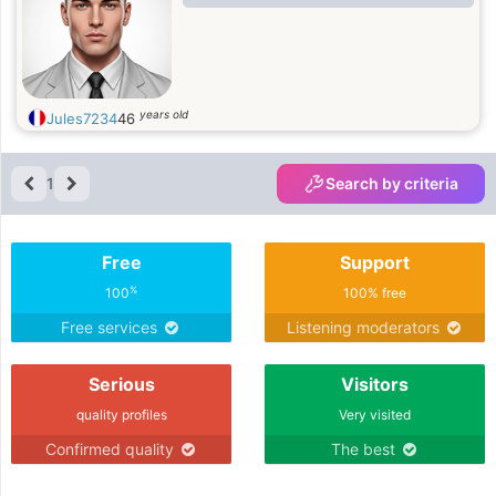
years old
Jules7234
46
1
Search by criteria
Free
Support
%
100
100% free
Free services
Listening moderators
Serious
Visitors
quality profiles
Very visited
Confirmed quality
The best