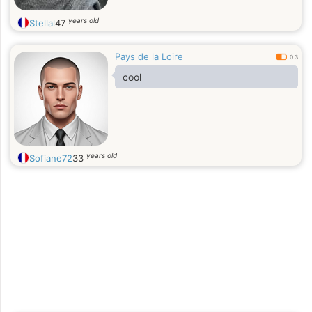
years old
Stellal
47
Pays de la Loire
0.3
cool
years old
Sofiane72
33