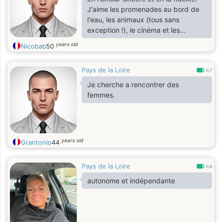
J'aime les promenades au bord de
l'eau, les animaux (tous sans
exception !), le cinéma et les
moments simples mais précieux. Je
years old
Nicobab
50
suis aussi du genre à minquiéter
pour ceux que j'aime, parce que
Pays de la Loire
quand on tient à quelqu'un, on veut
0.7
le meilleur pour lui. Ici pour une belle
Je cherche a rencontrer des
rencontre, du sérieux et pourquoi
femmes.
pas, une belle histoire❤️.
years old
Grantonio
44
Pays de la Loire
0.8
autonome et indépendante