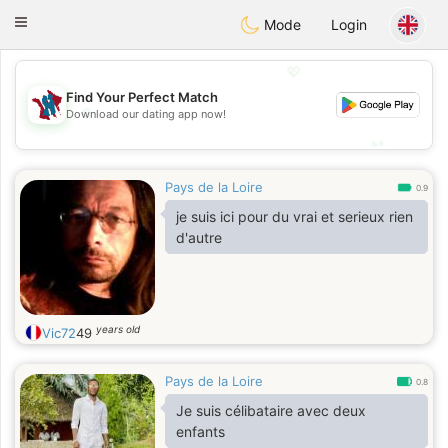
J
Taimerais
Toggle
Mode
Login
navigation
💖
Find Your Perfect Match
💖
Download our dating app now!
💕
💕
Pays de la Loire
0.9
je suis ici pour du vrai et serieux rien
d'autre
years old
Vic72
49
Pays de la Loire
0.8
Je suis célibataire avec deux
enfants