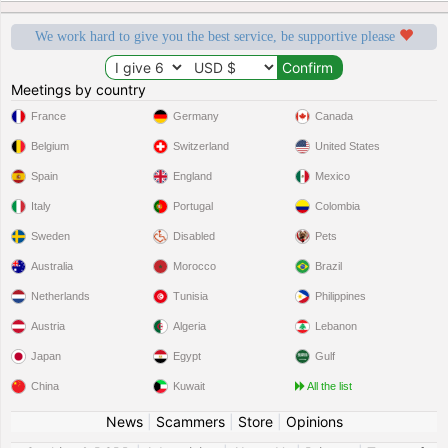
We work hard to give you the best service, be supportive please
Meetings by country
France
Germany
Canada
Belgium
Switzerland
United States
Spain
England
Mexico
Italy
Portugal
Colombia
Sweden
Disabled
Pets
Australia
Morocco
Brazil
Netherlands
Tunisia
Philippines
Austria
Algeria
Lebanon
Japan
Egypt
Gulf
China
Kuwait
All the list
News
|
Scammers
|
Store
|
Opinions