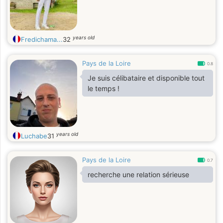
years old
Fredichama...
32
Pays de la Loire
0.8
Je suis célibataire et disponible tout
le temps !
years old
Luchabe
31
Pays de la Loire
0.7
recherche une relation sérieuse