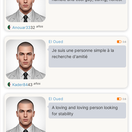
años
Anouar33
32
El Oued
0.6
Je suis une personne simple à la
recherche d'amitié
años
Kader84
43
El Oued
0.6
A loving and loving person looking
for stability