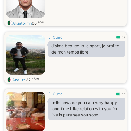
años
Aligatormn
60
El Oued
0.9
J'aime beaucoup le sport, je profite
de mon temps libre..
años
Azouze
32
El Oued
0.8
hello how are you i am very happy
long time i like relation with you for
live is pure see you soon