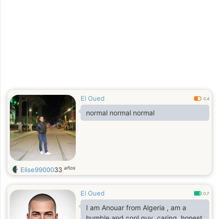
El Oued
0.4
normal normal normal
años
Elise99000
33
El Oued
0.7
I am Anouar from Algeria , am a
humble and cool guy, caring, honest