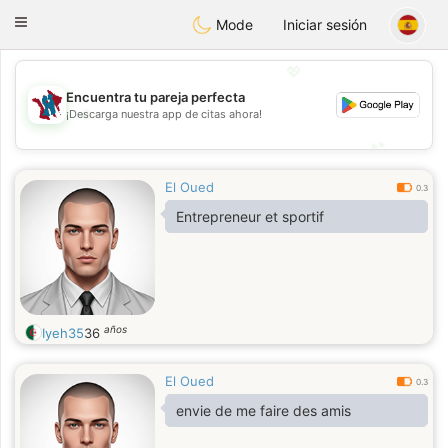
J
Taimerais
Toggle
Mode
Iniciar sesión
navigation
💖
Encuentra tu pareja perfecta
💖
¡Descarga nuestra app de citas ahora!
💕
💕
El Oued
0.3
Entrepreneur et sportif
años
Iyeh35
36
El Oued
0.3
envie de me faire des amis