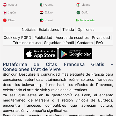
Austria
Argelia
Líbano
Japón
Egipto
Golfo
China
Kuwait
Toda la lista
Noticias
|
Estafadores
|
Tienda
|
Opiniones
Cookies y RGPD
|
Publicidad
|
Acerca de nosotros
|
Privacidad
|
Términos de uso
|
Seguridad infantil
|
Contacto
|
FAQ
Plataforma de Citas Francesa Gratis –
Conexiones L'Art de Vivre
¡Bonjour! Descubre la comunidad más elegante de Francia para
conexiones auténticas. Jtaimerais.fr reúne solteros franceses
desde los bulevares parisinos hasta los viñedos de Provence,
celebrando el arte de vivir y relaciones auténticas.
Ya sea que estés en la gastronomía de Lyon, el encanto
mediterráneo de Marsella o la región vinícola de Burdeos,
encuentra franceses compatibles que aprecian cultura,
conversación y compañía significativa.
Experimenta nuestra plataforma completamente gratuita