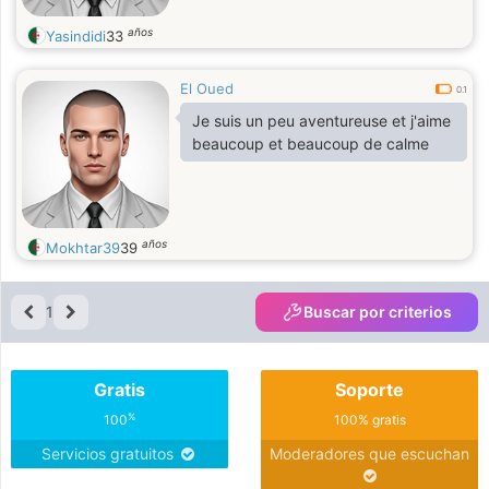
años
Yasindidi
33
El Oued
0.1
Je suis un peu aventureuse et j'aime
beaucoup et beaucoup de calme
años
Mokhtar39
39
1
Buscar por criterios
Gratis
Soporte
%
100
100% gratis
Servicios gratuitos
Moderadores que escuchan