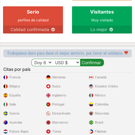
Serio
Visitantes
perfiles de calidad
Muy visitado
Calidad confirmada
Lo mejor
Trabajamos duro para darte el mejor servicio, por favor sé solidario
Citas por país
Francia
Alemania
Canadá
Bélgica
Suiza
Estados Unidos
España
Inglaterra
México
Italia
Portugal
Colombia
Suecia
Desactivado
Mascotas
Australia
Marruecos
Brasil
Países Bajos
Túnez
Filipinas