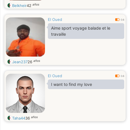
años
Belkheir
42
El Oued
0.6
Aime sport voyage balade et le
travaille
años
Jean237
26
El Oued
0.6
I want to find my love
años
Taha44
36