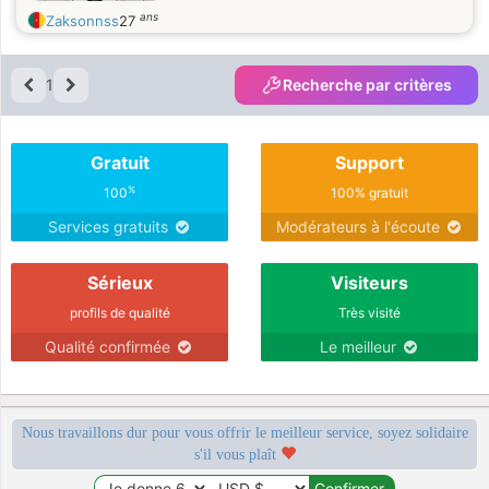
ans
Zaksonnss
27
1
Recherche par critères
Gratuit
Support
%
100
100% gratuit
Services gratuits
Modérateurs à l'écoute
Sérieux
Visiteurs
profils de qualité
Très visité
Qualité confirmée
Le meilleur
Nous travaillons dur pour vous offrir le meilleur service, soyez solidaire
s'il vous plaît