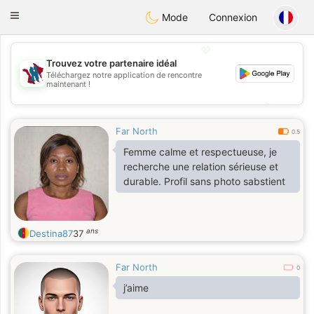
J
Taimerais
Toggle
Mode
Connexion
navigation
💖
Trouvez votre partenaire idéal
Téléchargez notre application de rencontre
💖
maintenant !
💕
💕
Far North
0.5
Femme calme et respectueuse, je
recherche une relation sérieuse et
durable. Profil sans photo sabstient
ans
Destina87
37
Far North
0
j’aime