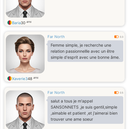
ans
Baria
30
Far North
0.3
Femme simple, je recherche une
relation passionnellle avec un être
simple d'esprit avec une bonne âme.
ans
Xaverie3
48
Far North
0.5
salut a tous je m'appel
SANSONNETS ,je suis gentil,simple
,aimable et patient ,et j'aimerai bien
trouver une ame soeur