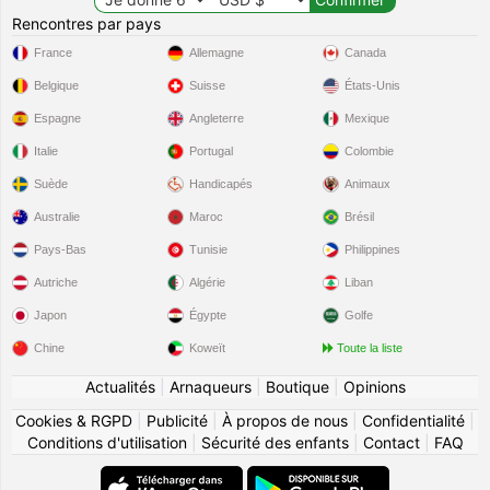
Rencontres par pays
France
Allemagne
Canada
Belgique
Suisse
États-Unis
Espagne
Angleterre
Mexique
Italie
Portugal
Colombie
Suède
Handicapés
Animaux
Australie
Maroc
Brésil
Pays-Bas
Tunisie
Philippines
Autriche
Algérie
Liban
Japon
Égypte
Golfe
Chine
Koweït
Toute la liste
Actualités
|
Arnaqueurs
|
Boutique
|
Opinions
Cookies & RGPD
|
Publicité
|
À propos de nous
|
Confidentialité
|
Conditions d'utilisation
|
Sécurité des enfants
|
Contact
|
FAQ