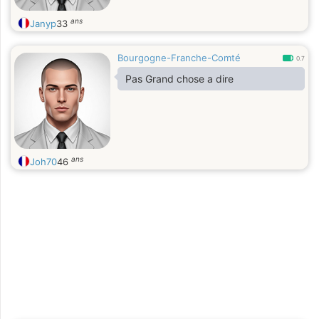
ans
Janyp
33
Bourgogne-Franche-Comté
0.7
Pas Grand chose a dire
ans
Joh70
46