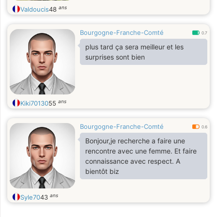
ans
Valdoucis
48
Bourgogne-Franche-Comté
0.7
plus tard ça sera meilleur et les
surprises sont bien
ans
Kiki70130
55
Bourgogne-Franche-Comté
0.6
Bonjour,je recherche a faire une
rencontre avec une femme. Et faire
connaissance avec respect. A
bientôt biz
ans
Syle70
43