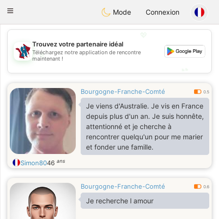
J
Taimerais
Toggle
Mode
Connexion
navigation
💖
Trouvez votre partenaire idéal
💖
Téléchargez notre application de rencontre
maintenant !
💕
💕
Bourgogne-Franche-Comté
0.5
Je viens d'Australie. Je vis en France
depuis plus d'un an. Je suis honnête,
attentionné et je cherche à
rencontrer quelqu'un pour me marier
et fonder une famille.
ans
Simon80
46
Bourgogne-Franche-Comté
0.6
Je recherche l amour