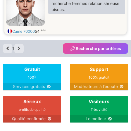
recherche femmes relation sérieuse
bisous.
ans
Camel70000
54
1
Recherche par critères
Gratuit
Support
%
100
100% gratuit
Services gratuits
Modérateurs à l'écoute
Sérieux
Visiteurs
profils de qualité
Très visité
Qualité confirmée
Le meilleur