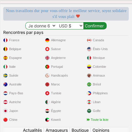
Nous travaillons dur pour vous offrir le meilleur service, soyez solidaire
s'il vous plaît
Rencontres par pays
France
Allemagne
Canada
Belgique
Suisse
États-Unis
Espagne
Angleterre
Mexique
Italie
Portugal
Colombie
Suède
Handicapés
Animaux
Australie
Maroc
Brésil
Pays-Bas
Tunisie
Philippines
Autriche
Algérie
Liban
Japon
Égypte
Golfe
Chine
Koweït
Toute la liste
Actualités
|
Arnaqueurs
|
Boutique
|
Opinions