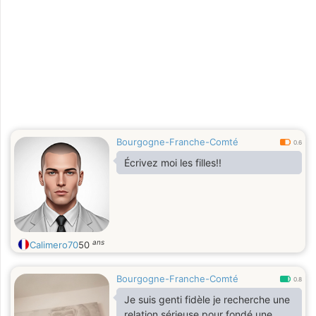
Bourgogne-Franche-Comté
0.6
Écrivez moi les filles!!
ans
Calimero70
50
Bourgogne-Franche-Comté
0.8
Je suis genti fidèle je recherche une
relation sérieuse pour fondé une