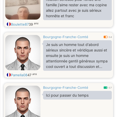
famille j'aime rester avec ma copine
allez partout avec je suis sérieux
honnête et franc
ans
Boulette87
39
Bourgogne-Franche-Comté
0.4
Je suis un homme tout d'abord
sérieux sincère et véridique aussi et
ensuite je suis un homme
attentionnée gentil généreux sympa
cool ouvert a tout discussion et
surtout très respectueux
ans
Pamella08
47
Bourgogne-Franche-Comté
0.7
Ici pour passer du temps