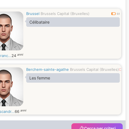
Brussel
Brussels Capital (Bruxelles)
0.1
Célibataire
anni
franc...
24
Berchem-sainte-agathe
Brussels Capital (Bruxelles)
0
Les femme
anni
candr...
66
Cerca per criteri