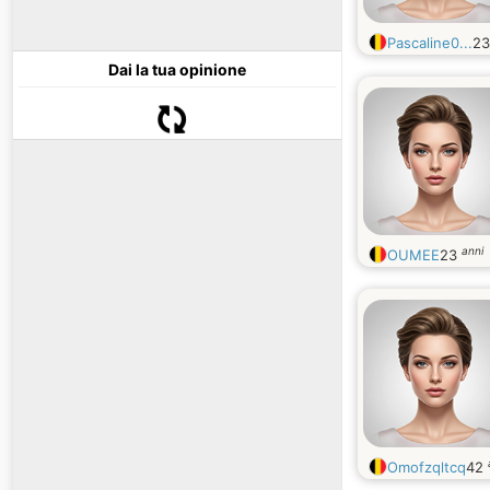
Pascaline0...
2
Dai la tua opinione
anni
OUMEE
23
Omofzqltcq
42