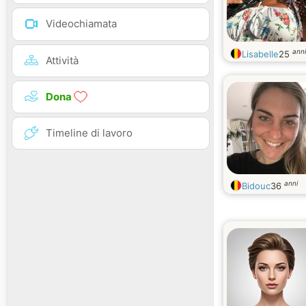
Videochiamata
anni
Lisabelle
25
Attività
Dona
Timeline di lavoro
anni
Bidouc
36