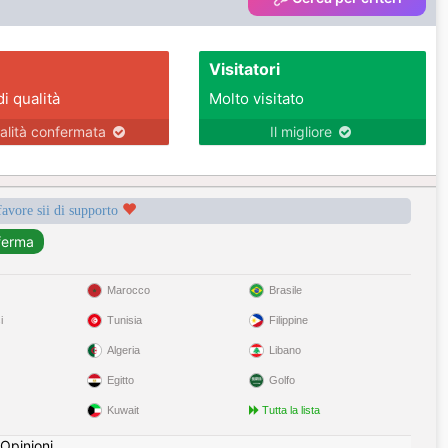
Visitatori
di qualità
Molto visitato
alità confermata
Il migliore
favore sii di supporto
Marocco
Brasile
i
Tunisia
Filippine
Algeria
Libano
Egitto
Golfo
Kuwait
Tutta la lista
Opinioni