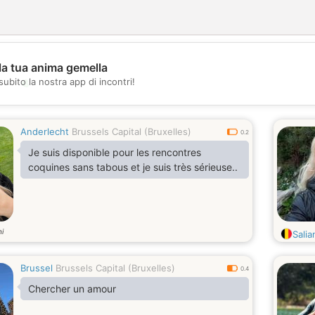
la tua anima gemella
💖
subito la nostra app di incontri!
💕
Anderlecht
Brussels Capital (Bruxelles)
0.2
Je suis disponible pour les rencontres
coquines sans tabous et je suis très sérieuse..
i
Salia
Brussel
Brussels Capital (Bruxelles)
0.4
Chercher un amour