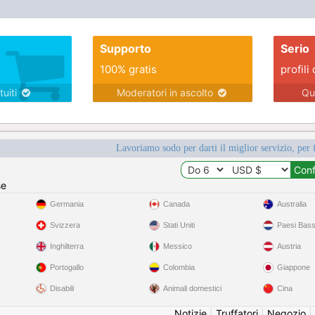
Supporto
Serio
100% gratis
profili 
tuiti
Moderatori in ascolto
Qu
Lavoriamo sodo per darti il miglior servizio, per 
se
Germania
Canada
Australia
Svizzera
Stati Uniti
Paesi Bass
Inghilterra
Messico
Austria
Portogallo
Colombia
Giappone
Disabili
Animali domestici
Cina
Notizie
|
Truffatori
|
Negozio
|