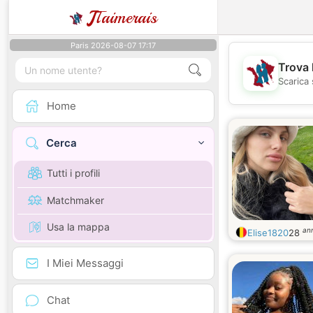
J
Taimerais
Paris 2026-08-07 17:17
Trova 
Scarica 
Home
Cerca
Tutti i profili
Matchmaker
Usa la mappa
ann
Elise1820
28
I Miei Messaggi
Chat