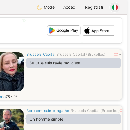
Mode
Accedi
Registrati
💖
💕
Brussels Capital
Brussels Capital (Bruxelles)
0
Salut je suis ravie moi c'est
anni
nna
76
Berchem-sainte-agathe
Brussels Capital (Bruxelles)
0
Un homme simple