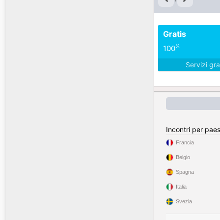
Gratis
%
100
Servizi gra
Incontri per pae
Francia
Belgio
Spagna
Italia
Svezia