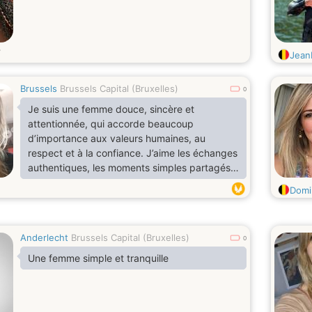
JeanP
Brussels
Brussels Capital (Bruxelles)
0
Je suis une femme douce, sincère et
attentionnée, qui accorde beaucoup
d’importance aux valeurs humaines, au
respect et à la confiance. J’aime les échanges
authentiques, les moments simples partagés à
deux et les conversations enrichissantes.
Domin
Curieuse de la vie, fidèle en amitié comme en
amour, je recherche une relation sérieuse
fondée sur la complicité, la tendresse et le
Anderlecht
Brussels Capital (Bruxelles)
soutien mutuel.
0
Une femme simple et tranquille