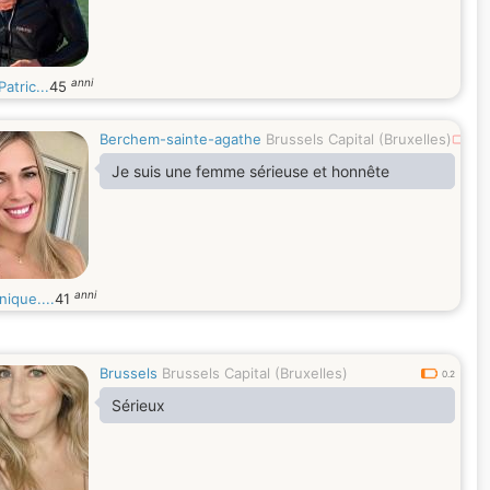
anni
atric...
45
Berchem-sainte-agathe
Brussels Capital (Bruxelles)
0
Je suis une femme sérieuse et honnête
anni
ique....
41
Brussels
Brussels Capital (Bruxelles)
0.2
Sérieux