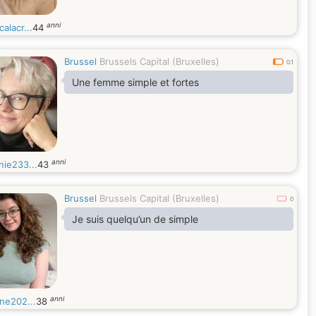
anni
alacr...
44
Brussel
Brussels Capital (Bruxelles)
0.1
Une femme simple et fortes
anni
nie233...
43
Brussel
Brussels Capital (Bruxelles)
0
Je suis quelqu’un de simple
anni
ne202...
38