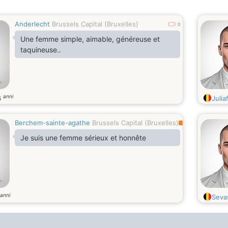
Anderlecht
Brussels Capital (Bruxelles)
0
Une femme simple, aimable, généreuse et
taquineuse..
anni
6
Julia
Berchem-sainte-agathe
Brussels Capital (Bruxelles)
0.4
Je suis une femme sérieux et honnête
anni
Sevas