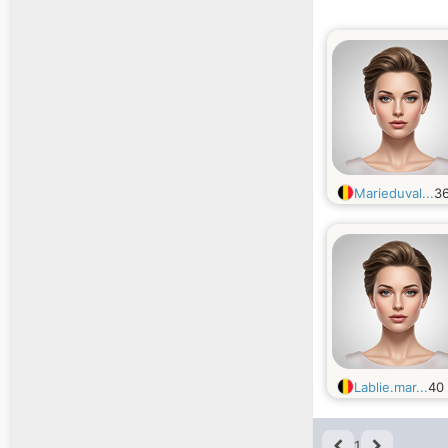
Marieduval...
3
Lablie.mar...
40
1