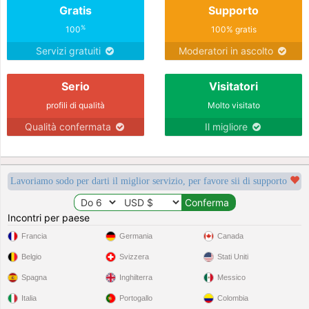
Gratis
Supporto
%
100
100% gratis
Servizi gratuiti
Moderatori in ascolto
Serio
Visitatori
profili di qualità
Molto visitato
Qualità confermata
Il migliore
Lavoriamo sodo per darti il miglior servizio, per favore sii di supporto
Incontri per paese
Francia
Germania
Canada
Belgio
Svizzera
Stati Uniti
Spagna
Inghilterra
Messico
Italia
Portogallo
Colombia