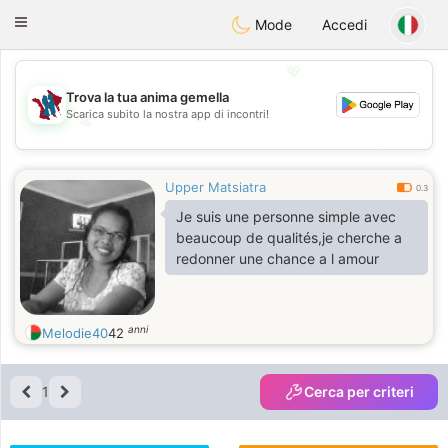
J
Taimerais
Toggle
Mode
Accedi
navigation
💖
Trova la tua anima gemella
Scarica subito la nostra app di incontri!
💖
💕
💕
Upper Matsiatra
0.3
Je suis une personne simple avec
beaucoup de qualités,je cherche a
redonner une chance a l amour
anni
Melodie40
42
1
Cerca per criteri