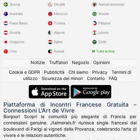
Svezia
Disabili
Animali domestici
Australia
Marocco
Brasile
Paesi Bassi
Tunisia
Filippine
Austria
Algeria
Libano
Giappone
Egitto
Golfo
Cina
Kuwait
Tutta la lista
Notizie
|
Truffatori
|
Negozio
|
Opinioni
Cookie e GDPR
|
Pubblicità
|
Chi siamo
|
Privacy
|
Termini di
utilizzo
|
Sicurezza dei minori
|
Contatto
|
FAQ
Piattaforma di Incontri Francese Gratuita –
Connessioni L'Art de Vivre
Bonjour! Scopri la comunità più elegante di Francia per
connessioni genuine. Jtaimerais.fr riunisce single francesi dai
boulevard di Parigi ai vigneti della Provenza, celebrando l'arte di
vivere e le relazioni autentiche.