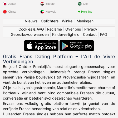
Japan
Egypte
Golf
China
Koeweit
Hele lijst
Nieuws
|
Oplichters
|
Winkel
|
Meningen
Cookies & AVG
|
Reclame
|
Over ons
|
Privacy
|
Gebruiksvoorwaarden
|
Kinderveiligheid
|
Contact
|
FAQ
Gratis Frans Dating Platform – L'Art de Vivre
Verbindingen
Bonjour! Ontdek Frankrijk's meest elegante gemeenschap voor
oprechte verbindingen. Jtaimerais.fr brengt Franse singles
samen van Parijse boulevards tot Provençaalse wijngaarden, en
viert de kunst van het leven en authentieke relaties.
Of je nu in Lyon's gastronomie, Marseille's mediterrane charme of
Bordeaux' wijnland bent, vind compatibele Fransen die cultuur,
conversatie en betekenisvol gezelschap waarderen.
Ervaar ons volledig gratis platform terwijl je geniet van de
verfijnde Franse benadering van relaties en vriendschap.
Duizenden Franse singles hebben hun perfecte match ontdekt