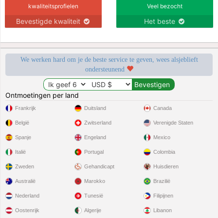
kwaliteitsprofielen
Veel bezocht
Bevestigde kwaliteit
Het beste
We werken hard om je de beste service te geven, wees alsjeblieft
ondersteunend
Ontmoetingen per land
Frankrijk
Duitsland
Canada
België
Zwitserland
Verenigde Staten
Spanje
Engeland
Mexico
Italië
Portugal
Colombia
Zweden
Gehandicapt
Huisdieren
Australië
Marokko
Brazilië
Nederland
Tunesië
Filipijnen
Oostenrijk
Algerije
Libanon