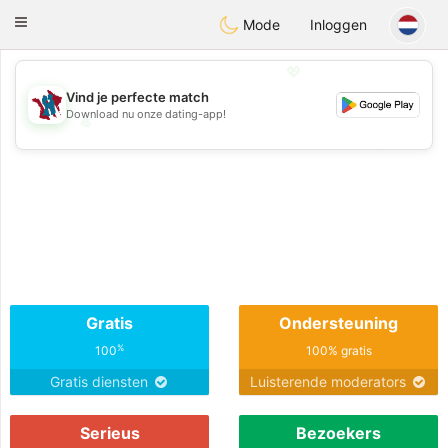
J
Taimerais
Toggle
Mode
Inloggen
navigation
💖
Vind je perfecte match
Download nu onze dating-app!
💖
💕
💕
Gratis
Ondersteuning
%
100
100% gratis
Gratis diensten
Luisterende moderators
Serieus
Bezoekers