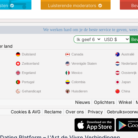
nsten
Luisterende moderators
Bev
We werken hard om je de beste service te geven, wees
r land
Duitsland
Canada
Australië
Zwitserland
Verenigde Staten
Nederland
Engeland
Mexico
Oostenrijk
Portugal
Colombia
Japan
Gehandicapt
Huisdieren
China
Nieuws
|
Oplichters
|
Winkel
|
Cookies & AVG
|
Reclame
|
Over ons
|
Privacy
|
Gebruiksvoorw
 Dating Platform – L'Art de Vivre Verbindingen