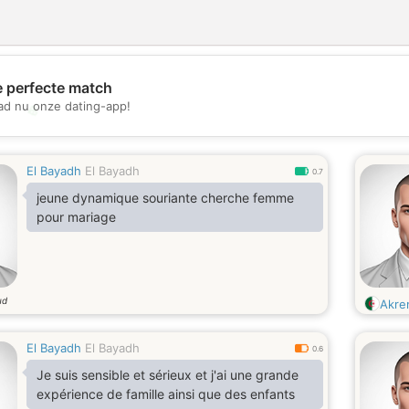
e perfecte match
d nu onze dating-app!
💖
💕
El Bayadh
El Bayadh
0.7
jeune dynamique souriante cherche femme
pour mariage
ud
Akre
El Bayadh
El Bayadh
0.6
Je suis sensible et sérieux et j'ai une grande
expérience de famille ainsi que des enfants