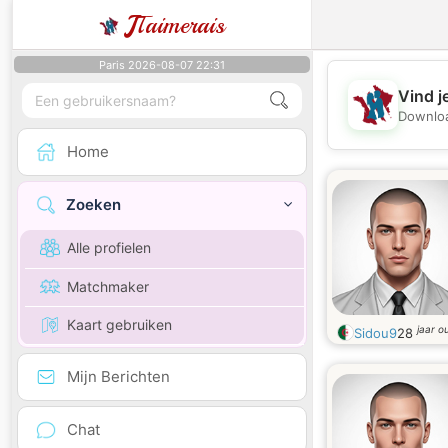
J
Taimerais
Paris 2026-08-07 22:31
Vind j
Downloa
Home
Zoeken
Alle profielen
Matchmaker
Kaart gebruiken
jaar o
Sidou9
28
Mijn Berichten
Chat