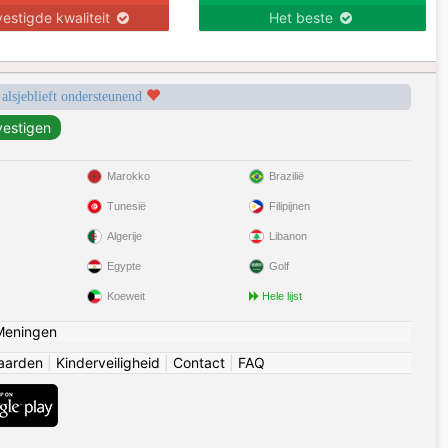
estigde kwaliteit
Het beste
 alsjeblieft ondersteunend
Marokko
Brazilië
Tunesië
Filipijnen
Algerije
Libanon
Egypte
Golf
Koeweit
Hele lijst
Meningen
aarden
|
Kinderveiligheid
|
Contact
|
FAQ