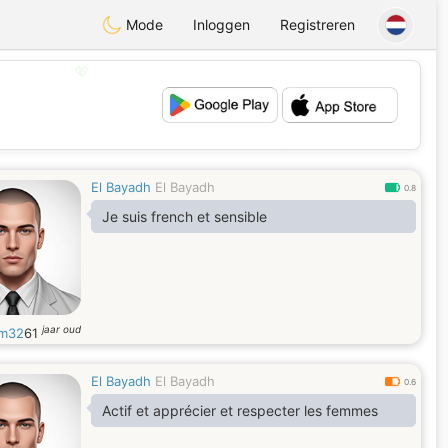
Mode
Inloggen
Registreren
💖
💕
El Bayadh
El Bayadh
0.8
Je suis french et sensible
jaar oud
m32
61
El Bayadh
El Bayadh
0.6
Actif et apprécier et respecter les femmes