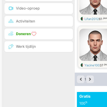
Video-oproep
jaa
Lifan2012
61
Activiteiten
Doneren
Werk tijdlijn
ja
Yacine100
37
1
Gratis
%
100