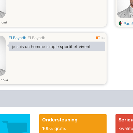
r oud
Para
El Bayadh
El Bayadh
0.6
je suis un homme simple sportif et vivent
ar oud
Ondersteuning
Serie
100% gratis
kwalite