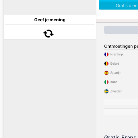
Gratis die
Geef je mening
Ontmoetingen pe
Frankrijk
België
Spanje
Italië
Zweden
Gratis Frans