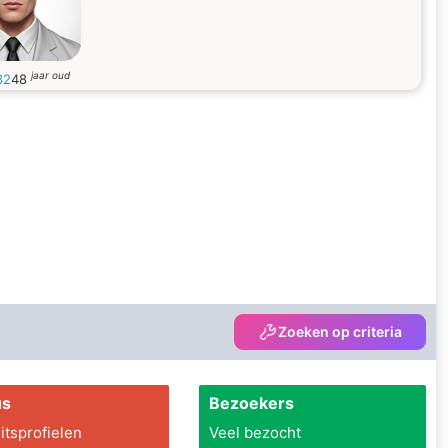
jaar oud
32
48
Zoeken op criteria
us
Bezoekers
itsprofielen
Veel bezocht