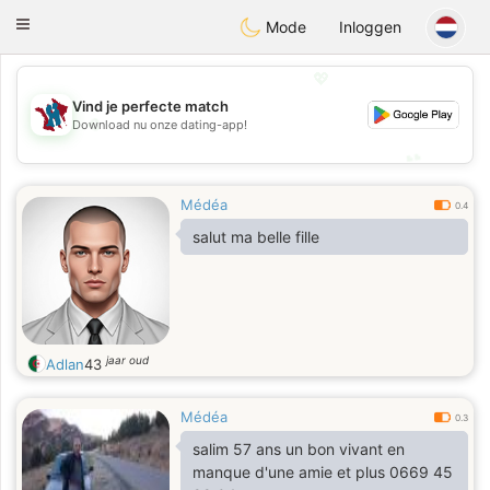
J
Taimerais
Toggle
Mode
Inloggen
navigation
💖
Vind je perfecte match
💖
Download nu onze dating-app!
💕
💕
Médéa
0.4
salut ma belle fille
jaar oud
Adlan
43
Médéa
0.3
salim 57 ans un bon vivant en
manque d'une amie et plus 0669 45