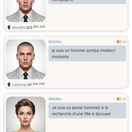
jaar oud
Medkhd
63
Médéa
0.6
je suis un homme sympa intellect
modeste
jaar oud
Lastman
41
Médéa
0.6
Je suis un jeune hommeù à la
recherche d'une fille à épouser