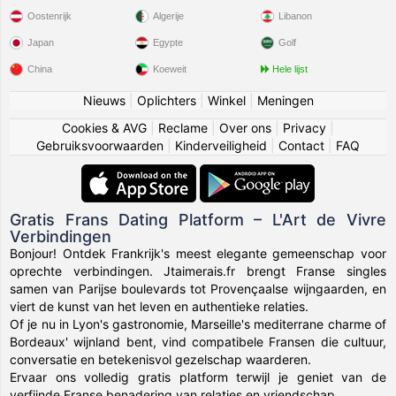
Oostenrijk
Algerije
Libanon
Japan
Egypte
Golf
China
Koeweit
Hele lijst
Nieuws
|
Oplichters
|
Winkel
|
Meningen
Cookies & AVG
|
Reclame
|
Over ons
|
Privacy
|
Gebruiksvoorwaarden
|
Kinderveiligheid
|
Contact
|
FAQ
Gratis Frans Dating Platform – L'Art de Vivre
Verbindingen
Bonjour! Ontdek Frankrijk's meest elegante gemeenschap voor
oprechte verbindingen. Jtaimerais.fr brengt Franse singles
samen van Parijse boulevards tot Provençaalse wijngaarden, en
viert de kunst van het leven en authentieke relaties.
Of je nu in Lyon's gastronomie, Marseille's mediterrane charme of
Bordeaux' wijnland bent, vind compatibele Fransen die cultuur,
conversatie en betekenisvol gezelschap waarderen.
Ervaar ons volledig gratis platform terwijl je geniet van de
verfijnde Franse benadering van relaties en vriendschap.