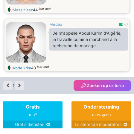
jaar oud
Massinissz
44
Médéa
0.7
Je m'appelle Abdul Karim d'Algérie,
je travaille comme marchand à la
recherche de mariage
jaar oud
Abdelkrim
43
1
Zoeken op criteria
Gratis
Ondersteuning
%
100
100% gratis
Gratis diensten
Luisterende moderators