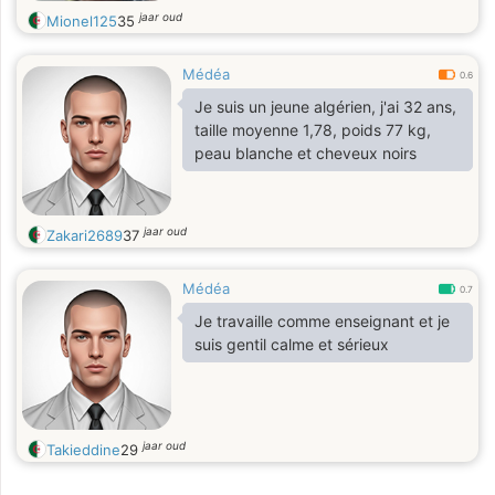
jaar oud
Mionel125
35
Médéa
0.6
Je suis un jeune algérien, j'ai 32 ans,
taille moyenne 1,78, poids 77 kg,
peau blanche et cheveux noirs
jaar oud
Zakari2689
37
Médéa
0.7
Je travaille comme enseignant et je
suis gentil calme et sérieux
jaar oud
Takieddine
29