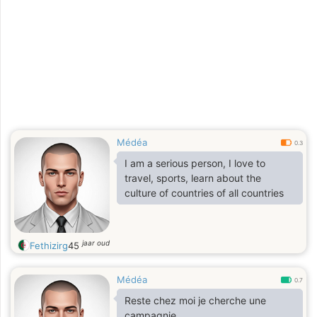
Médéa
0.3
I am a serious person, I love to
travel, sports, learn about the
culture of countries of all countries
jaar oud
Fethizirg
45
Médéa
0.7
Reste chez moi je cherche une
campagnie