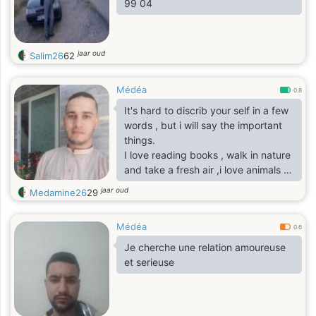
99 04
jaar oud
Salim26
62
Médéa
0.8
It's hard to discrib your self in a few
words , but i will say the important
things.
I love reading books , walk in nature
and take a fresh air ,i love animals , i
like to discover a new places and a
jaar oud
Medamine26
29
new cultures and learning new
languages,
Médéa
Now i'm learning deutch language
0.6
????????.
Je cherche une relation amoureuse
I’m very social and open minded
et serieuse
person.
Text me if you feel like we could be
a good match