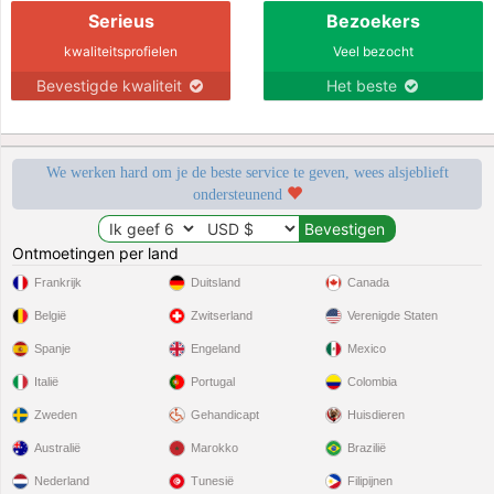
Serieus
Bezoekers
kwaliteitsprofielen
Veel bezocht
Bevestigde kwaliteit
Het beste
We werken hard om je de beste service te geven, wees alsjeblieft
ondersteunend
Ontmoetingen per land
Frankrijk
Duitsland
Canada
België
Zwitserland
Verenigde Staten
Spanje
Engeland
Mexico
Italië
Portugal
Colombia
Zweden
Gehandicapt
Huisdieren
Australië
Marokko
Brazilië
Nederland
Tunesië
Filipijnen