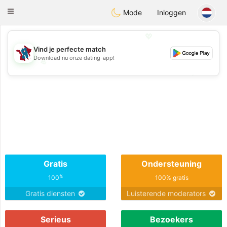
J
Taimerais
Toggle
Mode
Inloggen
navigation
💖
Vind je perfecte match
Download nu onze dating-app!
💖
💕
💕
Gratis
Ondersteuning
%
100
100% gratis
Gratis diensten
Luisterende moderators
Serieus
Bezoekers