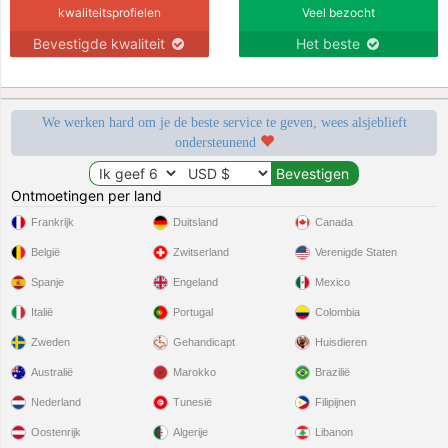
kwaliteitsprofielen
Veel bezocht
Bevestigde kwaliteit
Het beste
We werken hard om je de beste service te geven, wees alsjeblieft
ondersteunend
Ontmoetingen per land
Frankrijk
Duitsland
Canada
België
Zwitserland
Verenigde Staten
Spanje
Engeland
Mexico
Italië
Portugal
Colombia
Zweden
Gehandicapt
Huisdieren
Australië
Marokko
Brazilië
Nederland
Tunesië
Filipijnen
Oostenrijk
Algerije
Libanon