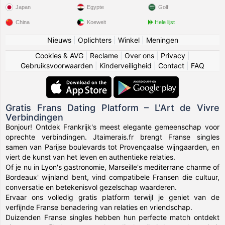
Japan
Egypte
Golf
China
Koeweit
Hele lijst
Nieuws
|
Oplichters
|
Winkel
|
Meningen
Cookies & AVG
|
Reclame
|
Over ons
|
Privacy
|
Gebruiksvoorwaarden
|
Kinderveiligheid
|
Contact
|
FAQ
Gratis Frans Dating Platform – L'Art de Vivre
Verbindingen
Bonjour! Ontdek Frankrijk's meest elegante gemeenschap voor
oprechte verbindingen. Jtaimerais.fr brengt Franse singles
samen van Parijse boulevards tot Provençaalse wijngaarden, en
viert de kunst van het leven en authentieke relaties.
Of je nu in Lyon's gastronomie, Marseille's mediterrane charme of
Bordeaux' wijnland bent, vind compatibele Fransen die cultuur,
conversatie en betekenisvol gezelschap waarderen.
Ervaar ons volledig gratis platform terwijl je geniet van de
verfijnde Franse benadering van relaties en vriendschap.
Duizenden Franse singles hebben hun perfecte match ontdekt