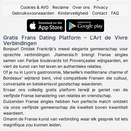
Cookies & AVG
|
Reclame
|
Over ons
|
Privacy
|
Gebruiksvoorwaarden
|
Kinderveiligheid
|
Contact
|
FAQ
Gratis Frans Dating Platform – L'Art de Vivre
Verbindingen
Bonjour! Ontdek Frankrijk's meest elegante gemeenschap voor
oprechte verbindingen. Jtaimerais.fr brengt Franse singles
samen van Parijse boulevards tot Provençaalse wijngaarden, en
viert de kunst van het leven en authentieke relaties.
Of je nu in Lyon's gastronomie, Marseille's mediterrane charme of
Bordeaux' wijnland bent, vind compatibele Fransen die cultuur,
conversatie en betekenisvol gezelschap waarderen.
Ervaar ons volledig gratis platform terwijl je geniet van de
verfijnde Franse benadering van relaties en vriendschap.
Duizenden Franse singles hebben hun perfecte match ontdekt
via onze verfijnde gemeenschap die kwaliteit boven kwantiteit
waardeert.
Omarm de Franse kunst van verbinding waar elk gesprek tot iets
magnifique zou kunnen leiden.