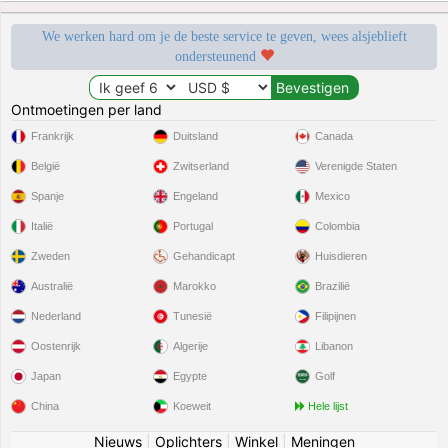
We werken hard om je de beste service te geven, wees alsjeblieft
ondersteunend
Ontmoetingen per land
Frankrijk
Duitsland
Canada
België
Zwitserland
Verenigde Staten
Spanje
Engeland
Mexico
Italië
Portugal
Colombia
Zweden
Gehandicapt
Huisdieren
Australië
Marokko
Brazilië
Nederland
Tunesië
Filipijnen
Oostenrijk
Algerije
Libanon
Japan
Egypte
Golf
China
Koeweit
Hele lijst
Nieuws
|
Oplichters
|
Winkel
|
Meningen