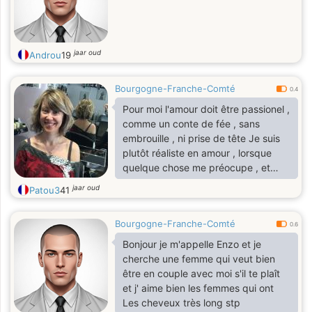
jaar oud
Androu
19
Bourgogne-Franche-Comté
0.4
Pour moi l'amour doit être passionel ,
comme un conte de fée , sans
embrouille , ni prise de tête Je suis
plutôt réaliste en amour , lorsque
quelque chose me préocupe , et
bien je le fais savoir
jaar oud
Patou3
41
automatiquement .
Bourgogne-Franche-Comté
0.6
Bonjour je m'appelle Enzo et je
cherche une femme qui veut bien
être en couple avec moi s'il te plaît
et j' aime bien les femmes qui ont
Les cheveux très long stp