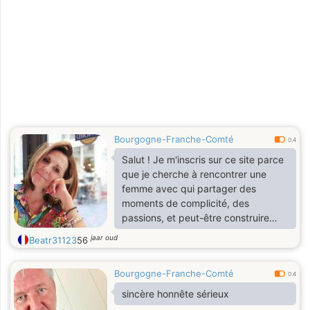
Bourgogne-Franche-Comté
0.4
Salut ! Je m'inscris sur ce site parce
que je cherche à rencontrer une
femme avec qui partager des
moments de complicité, des
passions, et peut-être construire
quelque chose de sérieux. J'aime
jaar oud
Beatr31123
56
rire, voyager, et découvrir de
nouvelles choses. Je suis quelqu'un
Bourgogne-Franche-Comté
de simple, honnête, et qui aime
0.4
prendre soin des gens qui comptent
sincère honnête sérieux
pour moi. Je cherche quelqu'un qui