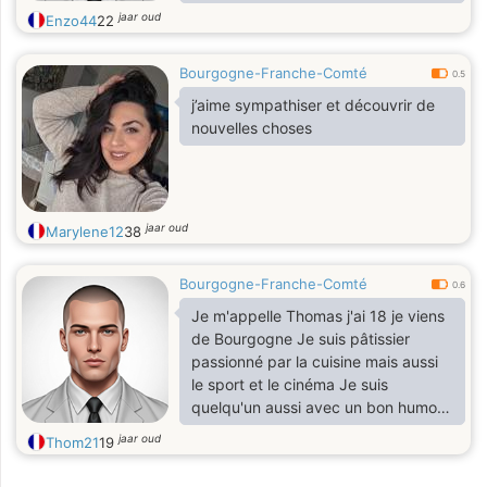
jaar oud
Enzo44
22
Bourgogne-Franche-Comté
0.5
j’aime sympathiser et découvrir de
nouvelles choses
jaar oud
Marylene12
38
Bourgogne-Franche-Comté
0.6
Je m'appelle Thomas j'ai 18 je viens
de Bourgogne Je suis pâtissier
passionné par la cuisine mais aussi
le sport et le cinéma Je suis
quelqu'un aussi avec un bon humour
et qui sait écouter les autres
jaar oud
Thom21
19