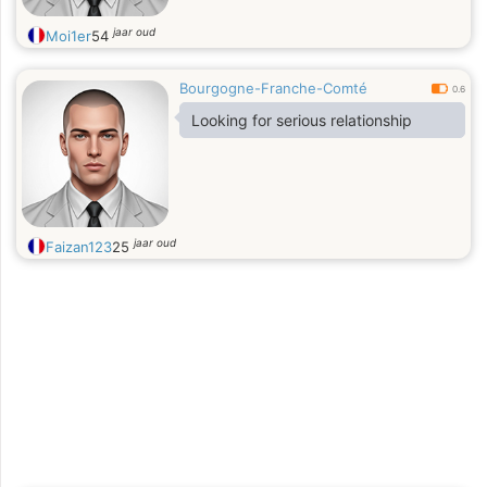
jaar oud
Moi1er
54
Bourgogne-Franche-Comté
0.6
Looking for serious relationship
jaar oud
Faizan123
25