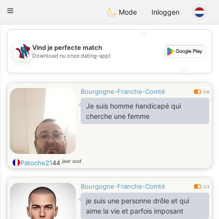
J
Taimerais
Toggle
Mode
Inloggen
navigation
💖
Vind je perfecte match
💖
Download nu onze dating-app!
💕
💕
Bourgogne-Franche-Comté
0.6
Je suis homme handicapé qui
cherche une femme
jaar oud
Patoche21
44
Bourgogne-Franche-Comté
0.3
je suis une personne drôle et qui
aime la vie et parfois imposant