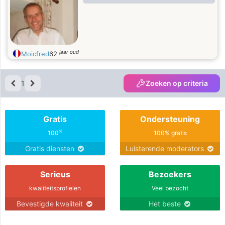
qui tu es ?
jaar oud
Moicfred
62
1
Zoeken op criteria
Gratis
Ondersteuning
%
100
100% gratis
Gratis diensten
Luisterende moderators
Serieus
Bezoekers
kwaliteitsprofielen
Veel bezocht
Bevestigde kwaliteit
Het beste