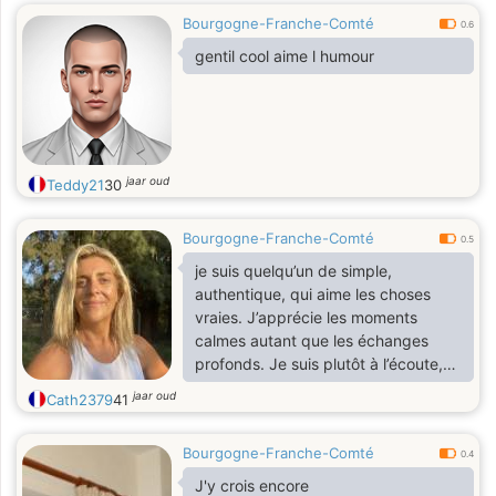
Bourgogne-Franche-Comté
0.6
gentil cool aime l humour
jaar oud
Teddy21
30
Bourgogne-Franche-Comté
0.5
je suis quelqu’un de simple,
authentique, qui aime les choses
vraies. J’apprécie les moments
calmes autant que les échanges
profonds. Je suis plutôt à l’écoute,
bienveillante, avec un brin d’humour.
jaar oud
Cath2379
41
J’aime découvrir, apprendre,
partager, que ce soit à travers les
Bourgogne-Franche-Comté
mots, la cuisine ou les petites choses
0.4
du quotidien. Et toi, dis-moi un peu
J'y crois encore