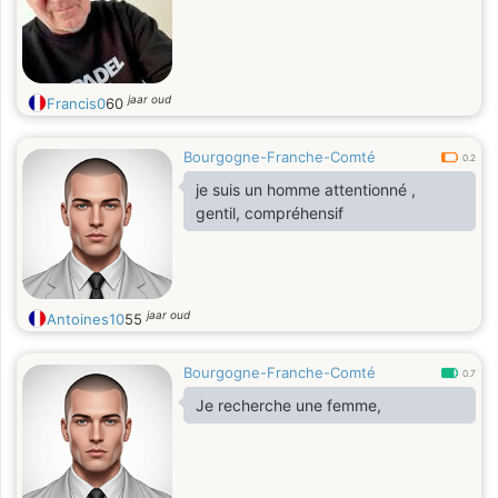
partage ces valeurs, qui aime les
discussions profondes, les restos
sympas, et les aventures
spontanées. Si tu es cette personne,
jaar oud
Francis0
60
j'aime
Bourgogne-Franche-Comté
0.2
je suis un homme attentionné ,
gentil, compréhensif
jaar oud
Antoines10
55
Bourgogne-Franche-Comté
0.7
Je recherche une femme,