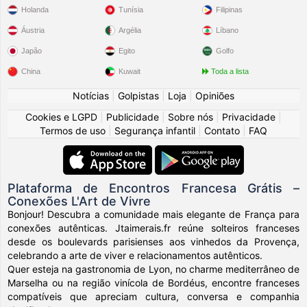
Holanda
Tunísia
Filipinas
Áustria
Argélia
Líbano
Japão
Egito
Golfo
China
Kuwait
Toda a lista
Notícias
|
Golpistas
|
Loja
|
Opiniões
Cookies e LGPD
|
Publicidade
|
Sobre nós
|
Privacidade
|
Termos de uso
|
Segurança infantil
|
Contato
|
FAQ
Plataforma de Encontros Francesa Grátis –
Conexões L'Art de Vivre
Bonjour! Descubra a comunidade mais elegante de França para
conexões autênticas. Jtaimerais.fr reúne solteiros franceses
desde os boulevards parisienses aos vinhedos da Provença,
celebrando a arte de viver e relacionamentos autênticos.
Quer esteja na gastronomia de Lyon, no charme mediterrâneo de
Marselha ou na região vinícola de Bordéus, encontre franceses
compatíveis que apreciam cultura, conversa e companhia