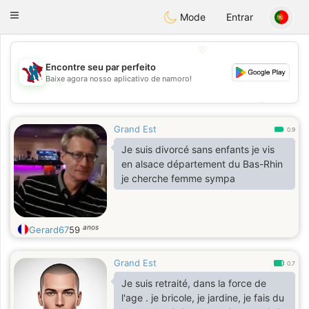
J
Taimerais
Toggle
Mode
Entrar
navigation
💖
Encontre seu par perfeito
Baixe agora nosso aplicativo de namoro!
💖
💕
💕
Grand Est
0.9
Je suis divorcé sans enfants je vis
en alsace département du Bas-Rhin
je cherche femme sympa
anos
Gerard67
59
Grand Est
0.7
Je suis retraité, dans la force de
l'age . je bricole, je jardine, je fais du