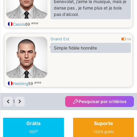
benevolat, j'aime la musique, mais je
danse pas , je fume plus et je bois
pas d'alcool.
anos
Cassis
69
Grand Est
0.6
Simple fidèle honnête
anos
Hebting
59
1
Pesquisar por critérios
Grátis
Suporte
%
100
100% grátis