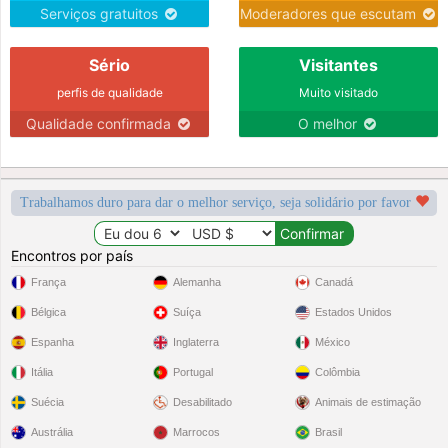
Serviços gratuitos
Moderadores que escutam
Sério
Visitantes
perfis de qualidade
Muito visitado
Qualidade confirmada
O melhor
Trabalhamos duro para dar o melhor serviço, seja solidário por favor
Encontros por país
França
Alemanha
Canadá
Bélgica
Suíça
Estados Unidos
Espanha
Inglaterra
México
Itália
Portugal
Colômbia
Suécia
Desabilitado
Animais de estimação
Austrália
Marrocos
Brasil