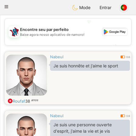
J
Taimerais
Toggle
Mode
Entrar
navigation
💖
Encontre seu par perfeito
Baixe agora nosso aplicativo de namoro!
💖
💕
💕
Nabeul
0.6
Je suis honnête et j'aime le sport
anos
Roufa1
38
Nabeul
0.6
Je suis une personne ouverte
d'esprit, j'aime la vie et je vis