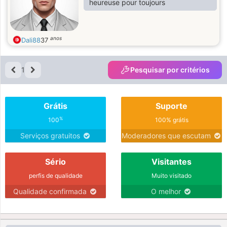
heureuse pour toujours
anos
Dali88
37
1
Pesquisar por critérios
Grátis
Suporte
%
100
100% grátis
Serviços gratuitos
Moderadores que escutam
Sério
Visitantes
perfis de qualidade
Muito visitado
Qualidade confirmada
O melhor