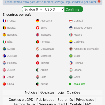
Trabalhamos duro para dar o melhor serviço, seja solidário por favor
Encontros por país
França
Alemanha
Canadá
Bélgica
Suíça
Estados Unidos
Espanha
Inglaterra
México
Itália
Portugal
Colômbia
Suécia
Desabilitado
Animais de estimação
Austrália
Marrocos
Brasil
Holanda
Tunísia
Filipinas
Áustria
Argélia
Líbano
Japão
Egito
Golfo
China
Kuwait
Toda a lista
Notícias
|
Golpistas
|
Loja
|
Opiniões
Cookies e LGPD
|
Publicidade
|
Sobre nós
|
Privacidade
|
Termos de uso
|
Segurança infantil
|
Contato
|
FAQ