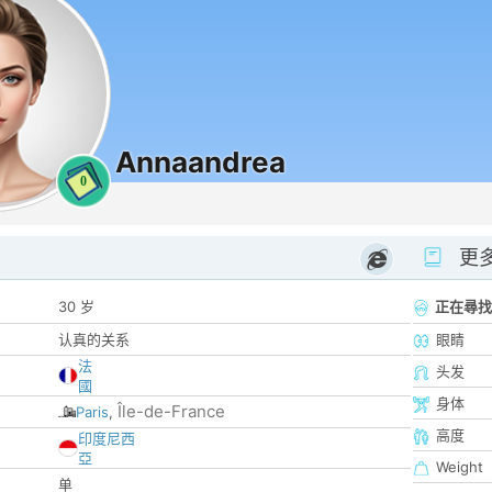
Annaandrea
0
更
30 岁
正在尋找
认真的关系
眼睛
法
头发
國
身体
Île-de-France
Paris
,
高度
印度尼西
亞
Weight
单