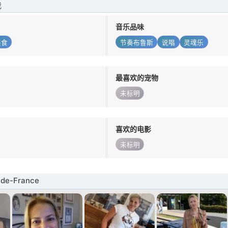
我
音乐品味
美食
节奏布鲁斯
说唱
灵魂乐
最喜欢的宠物
未标明
喜欢的电影
未标明
de-France