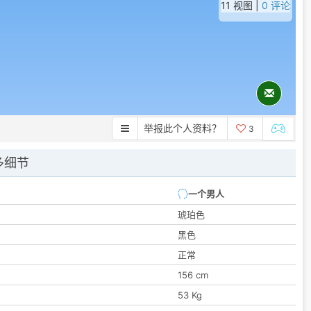
11 视图 |
0 评论
举报此个人资料？
3
多细节
一个男人
琥珀色
黑色
正常
156 cm
53 Kg