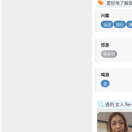
更好地了解
兴趣
运动
旅行
郊游
未标明
喝酒
否
遇到 女人 Île-