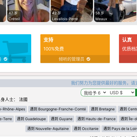
47 岁
42 岁
58 岁
Créteil
Levallois-Perre
Meaux
支持
认真
100%免费
优质档
务
倾听的管理员
我们努力为您提供最好的服务，请
身人士： 法國
-Rhône-Alpes
遇到 Bourgogne-Franche-Comté
遇到 Bretagne
遇到 Centre
-Terre
遇到 Guadeloupe
遇到 Guyane
遇到 Hauts-de-France
遇到 Île-d
遇到 Nouvelle-Aquitaine
遇到 Occitanie
遇到 Pays de la Loir