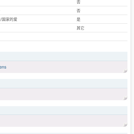
们
否
子
否
/国家的爱
是
其它
iens