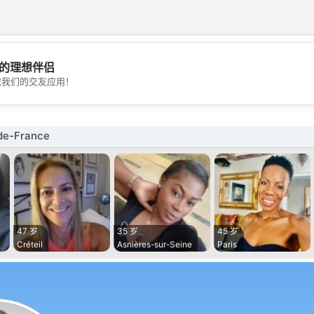
的理想伴侣
💖
载我们的交友应用！
💕
e-France
47 岁
35 岁
45 岁
Créteil
Asnières-sur-Seine
Paris