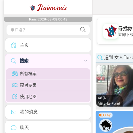
J
Taimerais
Paris 2026-08-08 00:43
寻找你
立即下
主页
遇到 女人 Île-d
搜索
所有档案
配对专家
使用地图
48 岁
Milly-la-Foret
我的消息
0.4/1
聊天