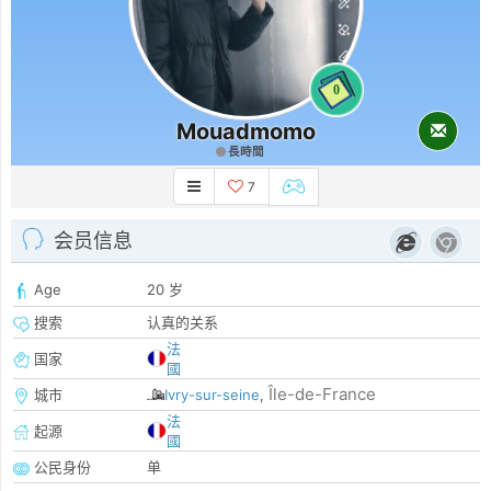
0
Mouadmomo
長時間
7
会员信息
Age
20 岁
搜索
认真的关系
法
国家
國
Île-de-France
城市
Ivry-sur-seine
,
法
起源
國
公民身份
单