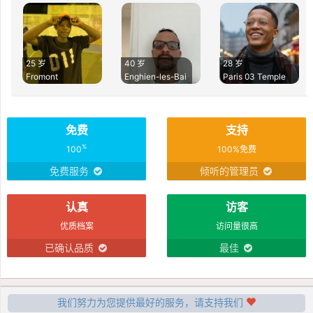
25 岁
40 岁
28 岁
Fromont
Enghien-les-Bai
Paris 03 Temple
免费
支持
%
100
100%免费
免费服务
倾听的管理员
认真
访客
优质档案
访问量很高
已确认品质
最佳
我们努力为您提供最好的服务，请支持我们