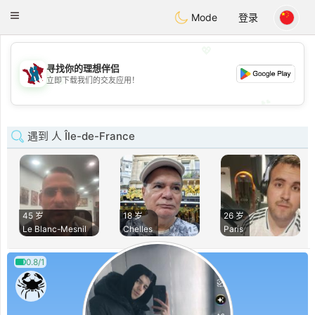
J
Taimerais
Toggle
Mode
登录
navigation
💖
寻找你的理想伴侣
💖
立即下载我们的交友应用！
💕
💕
遇到 人 Île-de-France
45 岁
18 岁
26 岁
Le Blanc-Mesnil
Chelles
Paris
0.8/1