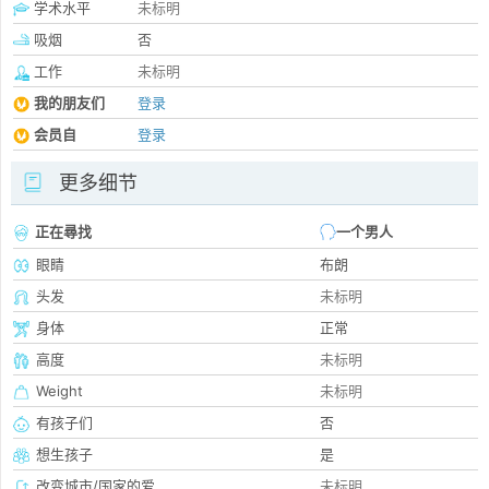
学术水平
未标明
吸烟
否
工作
未标明
我的朋友们
登录
会员自
登录
更多细节
正在尋找
一个男人
眼睛
布朗
头发
未标明
身体
正常
高度
未标明
Weight
未标明
有孩子们
否
想生孩子
是
改变城市/国家的爱
未标明