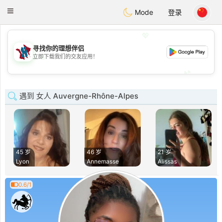
J
Taimerais
Toggle
Mode
登录
navigation
💖
寻找你的理想伴侣
💖
立即下载我们的交友应用！
💕
💕
遇到 女人 Auvergne-Rhône-Alpes
45 岁
46 岁
21 岁
Lyon
Annemasse
Alissas
0.6/1