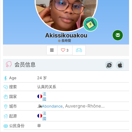
0
Akissikouakou
長時間
3
会员信息
Age
24 岁
搜索
认真的关系
法
国家
國
Auvergne-Rhône...
城市
Abondance
,
法
起源
國
公民身份
单