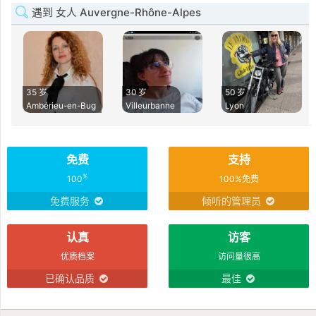
遇到 女人 Auvergne-Rhône-Alpes
35 岁
30 岁
50 岁
Ambérieu-en-Bug
Villeurbanne
Lyon
免费
支持
%
100
100%免费
免费服务
倾听的管理员
认真
访客
优质档案
访问量很高
已确认品质
最佳