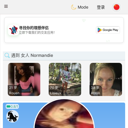
J
Taimerais
Toggle
Mode
登录
navigation
💖
寻找你的理想伴侣
💖
立即下载我们的交友应用！
💕
💕
遇到 女人 Normandie
21 岁
70 岁
38 岁
Rouen
Lisieux
Ablon
0.8/1