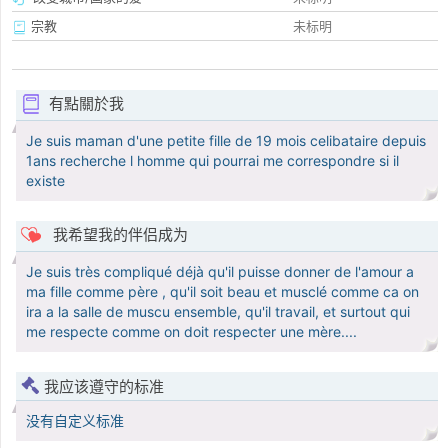
宗教
未标明
有點關於我
Je suis maman d'une petite fille de 19 mois celibataire depuis
1ans recherche l homme qui pourrai me correspondre si il
existe
我希望我的伴侣成为
Je suis très compliqué déjà qu'il puisse donner de l'amour a
ma fille comme père , qu'il soit beau et musclé comme ca on
ira a la salle de muscu ensemble, qu'il travail, et surtout qui
me respecte comme on doit respecter une mère....
我应该遵守的标准
没有自定义标准