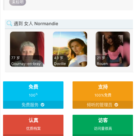
未标明
遇到 女人 Normandie
77 岁
43 岁
21 岁
Gournay-en-bray
Doville
Rouen
免费
支持
%
100
100%免费
免费服务
倾听的管理员
认真
访客
优质档案
访问量很高