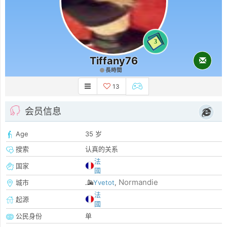
3
Tiffany76
長時間
13
会员信息
Age
35 岁
搜索
认真的关系
法
国家
國
Normandie
城市
Yvetot
,
法
起源
國
公民身份
单