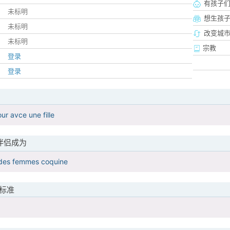
有孩子
未标明
想生孩
未标明
改变城市
未标明
宗教
登录
登录
our avce une fille
伴侣成为
des femmes coquine
标准