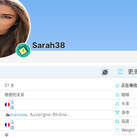
Sarah38
1
更
27 岁
正在尋找
随便的关系
眼睛
法
头发
國
身体
Auvergne-Rhône...
Grenoble
,
高度
法
國
Weight
单