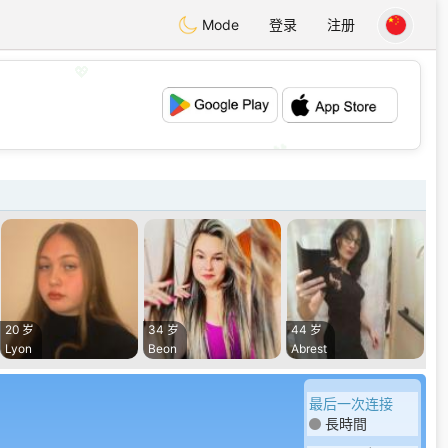
Mode
登录
注册
💖
💕
20 岁
34 岁
44 岁
Lyon
Beon
Abrest
最后一次连接
長時間