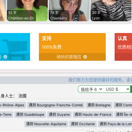
52 岁
78 岁
30 岁
Châtillon-en-Di
Chambéry
Lyon
支持
认真
100%免费
优质档
务
倾听的管理员
我们努力为您提供最好的服务，请
身人士： 法國
-Rhône-Alpes
遇到 Bourgogne-Franche-Comté
遇到 Bretagne
遇到 Centre
-Terre
遇到 Guadeloupe
遇到 Guyane
遇到 Hauts-de-France
遇到 Île-d
遇到 Nouvelle-Aquitaine
遇到 Occitanie
遇到 Pays de la Loir