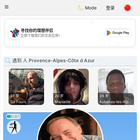
J
Taimerais
Toggle
Mode
登录
navigation
💖
寻找你的理想伴侣
💖
立即下载我们的交友应用！
💕
💕
遇到 人 Provence-Alpes-Côte d Azur
37 岁
20 岁
36 岁
Six Fours
Marseille
Aubenas-les-Alpes
0.8/1