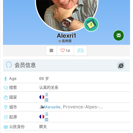
1
Alexri1
長時間
14
会员信息
Age
66 岁
搜索
认真的关系
法
国家
國
Provence-Alpes-...
城市
Marseille
,
法
起源
國
公民身份
鳏夫