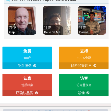
75 岁
19 岁
19 岁
Gap
Belle de Mai
Carros
免费
支持
%
100
100%免费
免费服务
倾听的管理员
认真
访客
优质档案
访问量很高
已确认品质
最佳