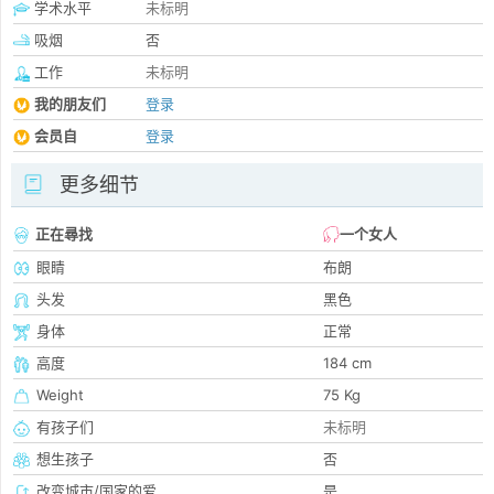
学术水平
未标明
吸烟
否
工作
未标明
我的朋友们
登录
会员自
登录
更多细节
正在尋找
一个女人
眼睛
布朗
头发
黑色
身体
正常
高度
184 cm
Weight
75 Kg
有孩子们
未标明
想生孩子
否
改变城市/国家的爱
是