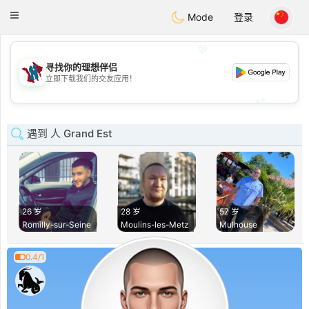
J
Taimerais
Toggle
Mode
登录
navigation
💖
寻找你的理想伴侣
💖
立即下载我们的交友应用！
💕
💕
遇到 人 Grand Est
26 岁
28 岁
57 岁
Romilly-sur-Seine
Moulins-les-Metz
Mulhouse
0.4/1