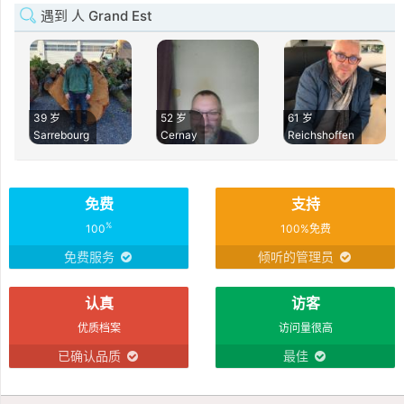
遇到 人 Grand Est
39 岁
52 岁
61 岁
Sarrebourg
Cernay
Reichshoffen
免费
支持
%
100
100%免费
免费服务
倾听的管理员
认真
访客
优质档案
访问量很高
已确认品质
最佳