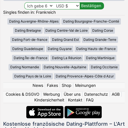
Singles finden in: Frankreich
Dating Auvergne-Rhône-Alpes
Dating Bourgogne-Franche-Comté
Dating Bretagne
Dating Centre-Val de Loire
Dating Corse
Dating Fort-de-france
Dating Grand Est
Dating Grande-Terre
Dating Guadeloupe
Dating Guyane
Dating Hauts-de-France
Dating Île-de-France
Dating La Réunion
Dating Martinique
Dating Normandie
Dating Nouvelle-Aquitaine
Dating Occitanie
Dating Pays de la Loire
Dating Provence-Alpes-Côte d Azur
News
|
Fakes
|
Shop
|
Meinungen
Cookies & DSGVO
|
Werbung
|
Über uns
|
Datenschutz
|
AGB
|
Kindersicherheit
|
Kontakt
|
FAQ
Kostenlose französische Dating-Plattform – L'Art