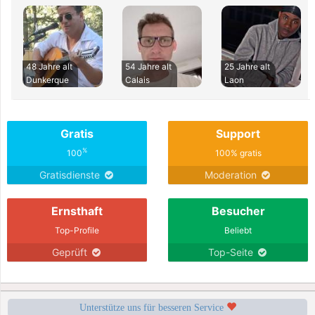
48 Jahre alt
54 Jahre alt
25 Jahre alt
Dunkerque
Calais
Laon
Gratis
Support
%
100
100% gratis
Gratisdienste
Moderation
Ernsthaft
Besucher
Top-Profile
Beliebt
Geprüft
Top-Seite
Unterstütze uns für besseren Service