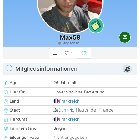
1
Max59
Länger her
4
Mitgliedsinformationen
Age
26 Jahre alt
Hier für
Unverbindliche Beziehung
Land
Frankreich
Hauts-de-France
Stadt
Dunkirk
,
Herkunft
Frankreich
Familienstand
Single
Bildungsniveau
Nicht angegeben