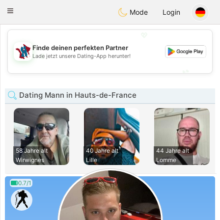
J
Taimerais
Toggle
Mode
Login
navigation
💖
Finde deinen perfekten Partner
💖
Lade jetzt unsere Dating-App herunter!
💕
💕
Dating Mann in Hauts-de-France
58 Jahre alt
40 Jahre alt
44 Jahre alt
Wirwignes
Lille
Lomme
0.7/1