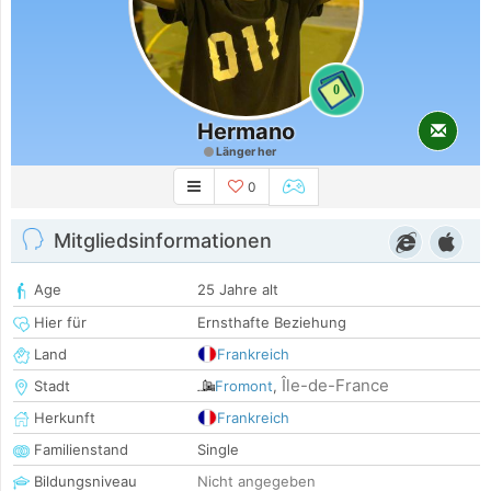
0
Hermano
Länger her
0
Mitgliedsinformationen
Age
25 Jahre alt
Hier für
Ernsthafte Beziehung
Land
Frankreich
Île-de-France
Stadt
Fromont
,
Herkunft
Frankreich
Familienstand
Single
Bildungsniveau
Nicht angegeben