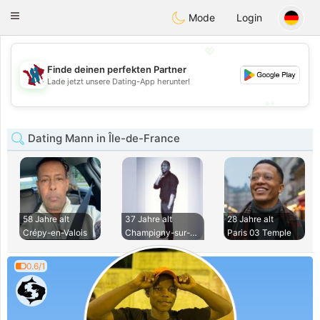
J
Taimerais
Toggle
Mode
Login
navigation
💖
Finde deinen perfekten Partner
💖
Lade jetzt unsere Dating-App herunter!
💕
💕
Dating Mann in Île-de-France
58 Jahre alt
37 Jahre alt
28 Jahre alt
Crépy-en-Valois
Champigny-sur-Marn
Paris 03 Temple
0.6/1