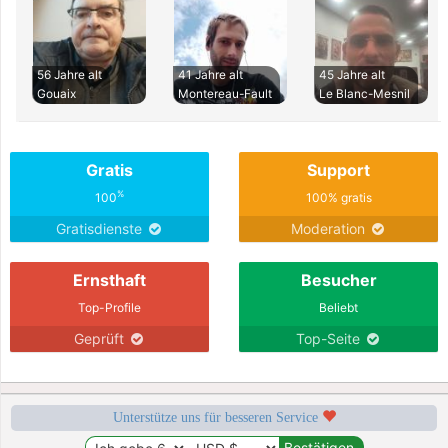
56 Jahre alt
41 Jahre alt
45 Jahre alt
Gouaix
Montereau-Fault
Le Blanc-Mesnil
Gratis
Support
%
100
100% gratis
Gratisdienste
Moderation
Ernsthaft
Besucher
Top-Profile
Beliebt
Geprüft
Top-Seite
Unterstütze uns für besseren Service