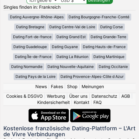
Singles finden in: Frankreich
Dating Auvergne-Rhône-Alpes
Dating Bourgogne-Franche-Comté
Dating Bretagne
Dating Centre-Val de Loire
Dating Corse
Dating Fort-de-france
Dating Grand Est
Dating Grande-Terre
Dating Guadeloupe
Dating Guyane
Dating Hauts-de-France
Dating Île-de-France
Dating La Réunion
Dating Martinique
Dating Normandie
Dating Nouvelle-Aquitaine
Dating Occitanie
Dating Pays de la Loire
Dating Provence-Alpes-Côte d Azur
News
|
Fakes
|
Shop
|
Meinungen
Cookies & DSGVO
|
Werbung
|
Über uns
|
Datenschutz
|
AGB
|
Kindersicherheit
|
Kontakt
|
FAQ
Kostenlose französische Dating-Plattform – L'Art
de Vivre Verbindungen