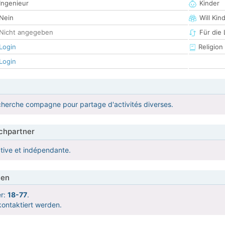
Ingenieur
Kinder
Nein
Will Kin
Nicht angegeben
Für die
Login
Religion
Login
recherche compagne pour partage d'activités diverses.
hpartner
tive et indépendante.
ien
er:
18-77
.
ontaktiert werden.