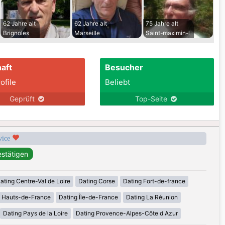
62 Jahre alt
62 Jahre alt
75 Jahre alt
Brignoles
Marseille
Saint-maximin-l
aft
Besucher
ofile
Beliebt
Geprüft
Top-Seite
rvice
ating Centre-Val de Loire
Dating Corse
Dating Fort-de-france
g Hauts-de-France
Dating Île-de-France
Dating La Réunion
Dating Pays de la Loire
Dating Provence-Alpes-Côte d Azur