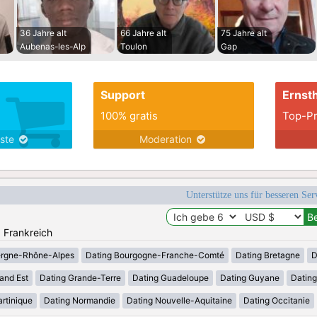
36 Jahre alt
66 Jahre alt
75 Jahre alt
Aubenas-les-Alp
Toulon
Gap
Support
Ernsth
100% gratis
Top-Pr
nste
Moderation
Unterstütze uns für besseren Se
: Frankreich
ergne-Rhône-Alpes
Dating Bourgogne-Franche-Comté
Dating Bretagne
D
and Est
Dating Grande-Terre
Dating Guadeloupe
Dating Guyane
Datin
rtinique
Dating Normandie
Dating Nouvelle-Aquitaine
Dating Occitanie