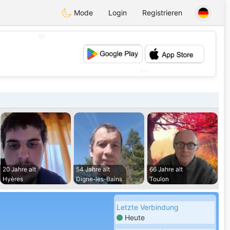
Mode
Login
Registrieren
💖
💕
20 Jahre alt
54 Jahre alt
66 Jahre alt
Hyères
Digne-les-Bains
Toulon
Letzte Verbindung
Heute