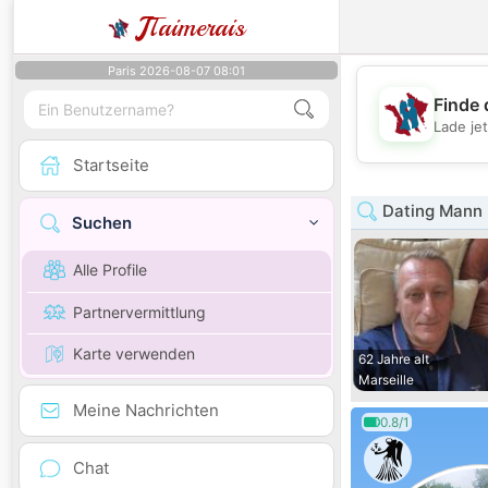
J
Taimerais
Paris 2026-08-07 08:01
Finde 
Lade je
Startseite
Dating Mann 
Suchen
Alle Profile
Partnervermittlung
Karte verwenden
62 Jahre alt
Marseille
Meine Nachrichten
0.8/1
Chat