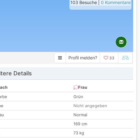
103 Besuche |
0 Kommentare
Profil melden?
33
tere Details
nach
Frau
arbe
Grün
be
Nicht angegeben
au
Normal
169 cm
t
73 kg