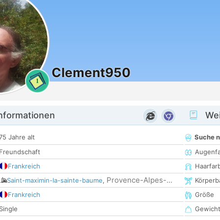
Clement950
1
informationen
Wei
75 Jahre alt
Suche 
Freundschaft
Augenf
Frankreich
Haarfar
Provence-Alpes-...
Saint-maximin-la-sainte-baume
,
Körperb
Frankreich
Größe
Single
Gewich