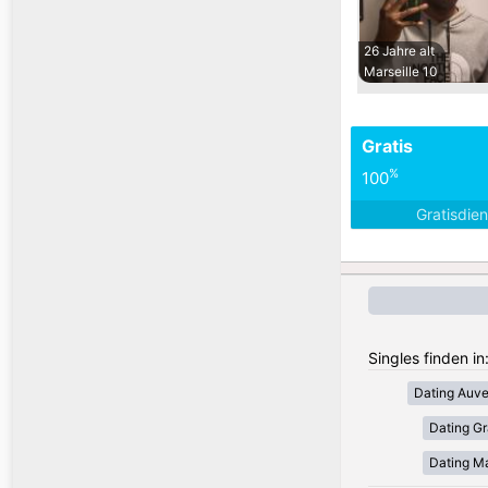
26 Jahre alt
Marseille 10
Gratis
%
100
Gratisdie
Singles finden in
Dating Auv
Dating Gr
Dating Ma