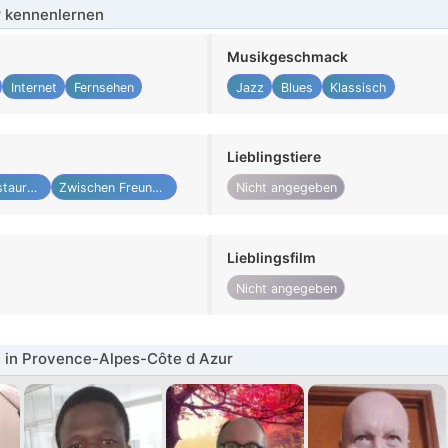
 kennenlernen
Musikgeschmack
Internet
Fernsehen
Jazz
Blues
Klassisch
Lieblingstiere
Restaurant
Zwischen Freunden
Nicht angegeben
Lieblingsfilm
Nicht angegeben
 in Provence-Alpes-Côte d Azur