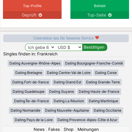
Top-Profile
Beliebt
Geprüft
Top-Seite
Unterstütze uns für besseren Service
Singles finden in: Frankreich
Dating Auvergne-Rhône-Alpes
Dating Bourgogne-Franche-Comté
Dating Bretagne
Dating Centre-Val de Loire
Dating Corse
Dating Fort-de-france
Dating Grand Est
Dating Grande-Terre
Dating Guadeloupe
Dating Guyane
Dating Hauts-de-France
Dating Île-de-France
Dating La Réunion
Dating Martinique
Dating Normandie
Dating Nouvelle-Aquitaine
Dating Occitanie
Dating Pays de la Loire
Dating Provence-Alpes-Côte d Azur
News
|
Fakes
|
Shop
|
Meinungen