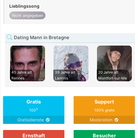
Lieblingssong
Nicht angegeben
Dating Mann in Bretagne
45 Jahre alt
39 Jahre alt
20 Jahre alt
Rennes
Lannilis
Montfort-sur-Me
Gratis
Support
%
100
100% gratis
Gratisdienste
Moderation
Ernsthaft
Besucher