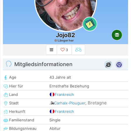
1
Jojo82
Länger her
3
Mitgliedsinformationen
Age
43 Jahre alt
Hier für
Ernsthafte Beziehung
Land
Frankreich
Bretagne
Stadt
Carhaix-Plouguer
,
Herkunft
Frankreich
Familienstand
Single
Bildungsniveau
Abitur