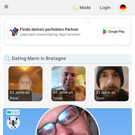
J
Taimerais
Toggle
Mode
Login
navigation
💖
Finde deinen perfekten Partner
💖
Lade jetzt unsere Dating-App herunter!
💕
💕
Dating Mann in Bretagne
63 Jahre alt
34 Jahre alt
31 Jahre alt
Brest
Dinan
Guer
0.9/1