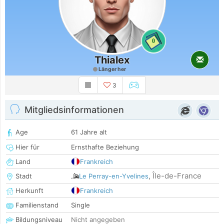
0
Thialex
Länger her
3
Mitgliedsinformationen
Age
61 Jahre alt
Hier für
Ernsthafte Beziehung
Land
Frankreich
Île-de-France
Stadt
Le Perray-en-Yvelines
,
Herkunft
Frankreich
Familienstand
Single
Bildungsniveau
Nicht angegeben