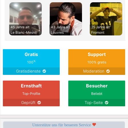
45 Jahre alt
43 Jahre alt
25 Jahre alt
Le Blanc-Mesnil
Louvres
Fromont
Gratis
Support
%
100
100% gratis
Gratisdienste
Moderation
Ernsthaft
Besucher
Top-Profile
Beliebt
Geprüft
Top-Seite
Unterstütze uns für besseren Service