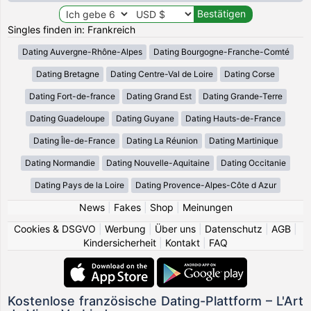
Singles finden in: Frankreich
Dating Auvergne-Rhône-Alpes
Dating Bourgogne-Franche-Comté
Dating Bretagne
Dating Centre-Val de Loire
Dating Corse
Dating Fort-de-france
Dating Grand Est
Dating Grande-Terre
Dating Guadeloupe
Dating Guyane
Dating Hauts-de-France
Dating Île-de-France
Dating La Réunion
Dating Martinique
Dating Normandie
Dating Nouvelle-Aquitaine
Dating Occitanie
Dating Pays de la Loire
Dating Provence-Alpes-Côte d Azur
News
|
Fakes
|
Shop
|
Meinungen
Cookies & DSGVO
|
Werbung
|
Über uns
|
Datenschutz
|
AGB
|
Kindersicherheit
|
Kontakt
|
FAQ
Kostenlose französische Dating-Plattform – L'Art