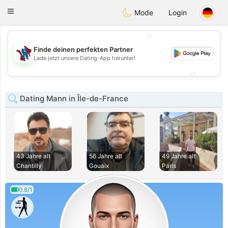
J
Taimerais
Toggle
Mode
Login
navigation
💖
Finde deinen perfekten Partner
💖
Lade jetzt unsere Dating-App herunter!
💕
💕
Dating Mann in Île-de-France
43 Jahre alt
56 Jahre alt
49 Jahre alt
Chantilly
Gouaix
Paris
0.8/1