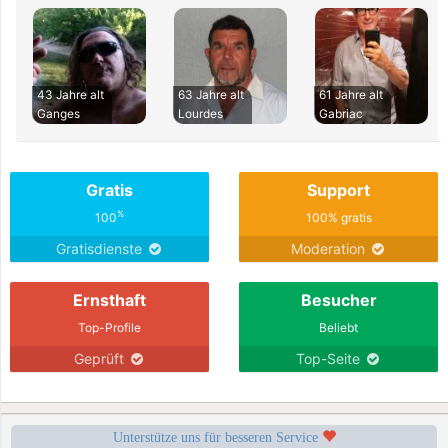
43 Jahre alt
63 Jahre alt
61 Jahre alt
Ganges
Lourdes
Gabriac
Gratis
Support
%
100
100% gratis
Gratisdienste
Moderation
Ernsthaft
Besucher
Top-Profile
Beliebt
Geprüft
Top-Seite
Unterstütze uns für besseren Service