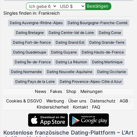
Singles finden in: Frankreich
Dating Auvergne-Rhône-Alpes
Dating Bourgogne-Franche-Comté
Dating Bretagne
Dating Centre-Val de Loire
Dating Corse
Dating Fort-de-france
Dating Grand Est
Dating Grande-Terre
Dating Guadeloupe
Dating Guyane
Dating Hauts-de-France
Dating Île-de-France
Dating La Réunion
Dating Martinique
Dating Normandie
Dating Nouvelle-Aquitaine
Dating Occitanie
Dating Pays de la Loire
Dating Provence-Alpes-Côte d Azur
News
|
Fakes
|
Shop
|
Meinungen
Cookies & DSGVO
|
Werbung
|
Über uns
|
Datenschutz
|
AGB
|
Kindersicherheit
|
Kontakt
|
FAQ
Kostenlose französische Dating-Plattform – L'Art