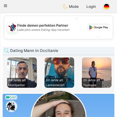
J
Taimerais
Toggle
Mode
Login
navigation
💖
Finde deinen perfekten Partner
💖
Lade jetzt unsere Dating-App herunter!
💕
💕
Dating Mann in Occitanie
46 Jahre alt
30 Jahre alt
20 Jahre alt
Montpellier
Lannemezan
Toulouse
0.9/1