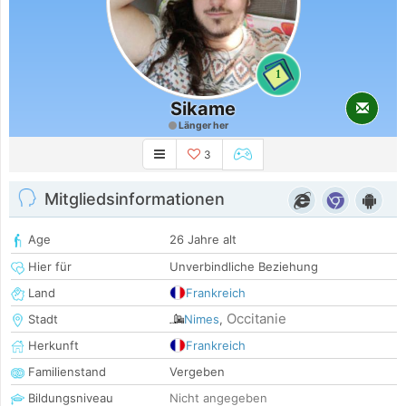
1
Sikame
Länger her
3
Mitgliedsinformationen
Age
26 Jahre alt
Hier für
Unverbindliche Beziehung
Land
Frankreich
Occitanie
Stadt
Nimes
,
Herkunft
Frankreich
Familienstand
Vergeben
Bildungsniveau
Nicht angegeben