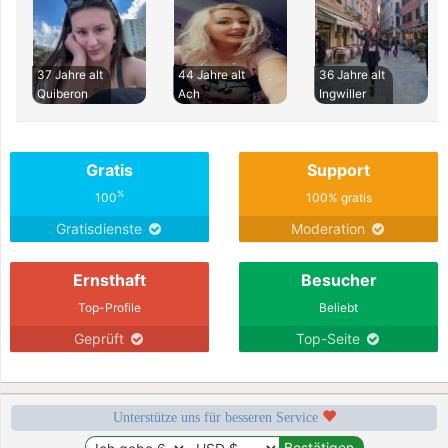
37 Jahre alt
44 Jahre alt
36 Jahre alt
Quiberon
Ach
Ingwiller
Gratis
Support
%
100
100% gratis
Gratisdienste
Moderation
Ernsthaft
Besucher
Top-Profile
Beliebt
Geprüft
Top-Seite
Unterstütze uns für besseren Service