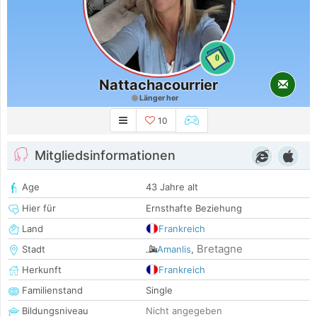
0
Nattachacourrier
Länger her
10
Mitgliedsinformationen
Age
43 Jahre alt
Hier für
Ernsthafte Beziehung
Land
Frankreich
Bretagne
Stadt
Amanlis
,
Herkunft
Frankreich
Familienstand
Single
Bildungsniveau
Nicht angegeben