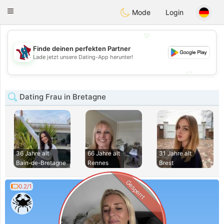
J
Taimerais
Toggle
Mode
Login
navigation
💖
Finde deinen perfekten Partner
💖
Lade jetzt unsere Dating-App herunter!
💕
💕
Dating Frau in Bretagne
36 Jahre alt
66 Jahre alt
31 Jahre alt
Bain-de-Bretagne
Rennes
Brest
Gesperrt
0.2/1