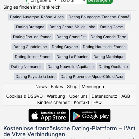
Singles finden in: Frankreich
Dating Auvergne-Rhône-Alpes
Dating Bourgogne-Franche-Comté
Dating Bretagne
Dating Centre-Val de Loire
Dating Corse
Dating Fort-de-france
Dating Grand Est
Dating Grande-Terre
Dating Guadeloupe
Dating Guyane
Dating Hauts-de-France
Dating Île-de-France
Dating La Réunion
Dating Martinique
Dating Normandie
Dating Nouvelle-Aquitaine
Dating Occitanie
Dating Pays de la Loire
Dating Provence-Alpes-Côte d Azur
News
|
Fakes
|
Shop
|
Meinungen
Cookies & DSGVO
|
Werbung
|
Über uns
|
Datenschutz
|
AGB
|
Kindersicherheit
|
Kontakt
|
FAQ
Kostenlose französische Dating-Plattform – L'Art
de Vivre Verbindungen