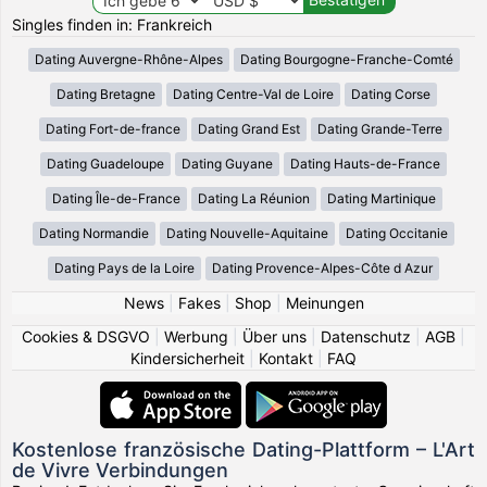
Singles finden in: Frankreich
Dating Auvergne-Rhône-Alpes
Dating Bourgogne-Franche-Comté
Dating Bretagne
Dating Centre-Val de Loire
Dating Corse
Dating Fort-de-france
Dating Grand Est
Dating Grande-Terre
Dating Guadeloupe
Dating Guyane
Dating Hauts-de-France
Dating Île-de-France
Dating La Réunion
Dating Martinique
Dating Normandie
Dating Nouvelle-Aquitaine
Dating Occitanie
Dating Pays de la Loire
Dating Provence-Alpes-Côte d Azur
News
|
Fakes
|
Shop
|
Meinungen
Cookies & DSGVO
|
Werbung
|
Über uns
|
Datenschutz
|
AGB
|
Kindersicherheit
|
Kontakt
|
FAQ
Kostenlose französische Dating-Plattform – L'Art
de Vivre Verbindungen