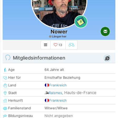
0
Nower
Länger her
13
Mitgliedsinformationen
Age
64 Jahre alt
Hier für
Ernsthafte Beziehung
Land
Frankreich
Hauts-de-France
Stadt
Raismes
,
Herkunft
Frankreich
Familienstand
Witwer/Witwe
Bildungsniveau
Nicht angegeben