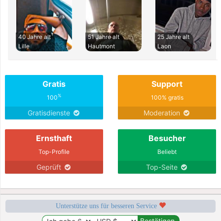
40 Jahre alt
51 Jahre alt
25 Jahre alt
Lille
Hautmont
Laon
Gratis
Support
%
100
100% gratis
Gratisdienste
Moderation
Ernsthaft
Besucher
Top-Profile
Beliebt
Geprüft
Top-Seite
Unterstütze uns für besseren Service