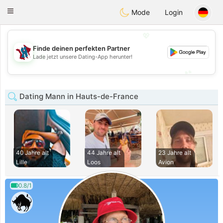
J
Taimerais
Toggle
Mode
Login
navigation
💖
Finde deinen perfekten Partner
💖
Lade jetzt unsere Dating-App herunter!
💕
💕
Dating Mann in Hauts-de-France
40 Jahre alt
44 Jahre alt
23 Jahre alt
Lille
Loos
Avion
0.8/1