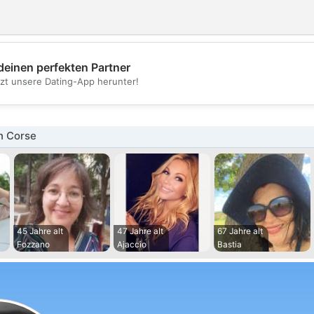
deinen perfekten Partner
💖
tzt unsere Dating-App herunter!
💕
n Corse
45 Jahre alt
47 Jahre alt
67 Jahre alt
Fozzano
Ajaccio
Bastia