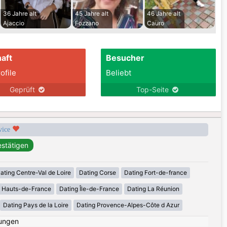
36 Jahre alt
45 Jahre alt
46 Jahre alt
Ajaccio
Fozzano
Cauro
aft
Besucher
ofile
Beliebt
Geprüft
Top-Seite
rvice
ating Centre-Val de Loire
Dating Corse
Dating Fort-de-france
g Hauts-de-France
Dating Île-de-France
Dating La Réunion
Dating Pays de la Loire
Dating Provence-Alpes-Côte d Azur
ungen