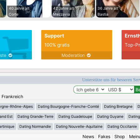
40 Jahre alt
42 Jahre alt
36 Jahre alt
Corte
Mezzavia
Bastia
Support
Ernsth
100% gratis
Top-Pr
nste
Moderation
Unterstütze uns für besseren Se
: Frankreich
ergne-Rhône-Alpes
Dating Bourgogne-Franche-Comté
Dating Bretagne
D
and Est
Dating Grande-Terre
Dating Guadeloupe
Dating Guyane
Datin
rtinique
Dating Normandie
Dating Nouvelle-Aquitaine
Dating Occitanie
News
|
Fakes
|
Shop
|
Mein