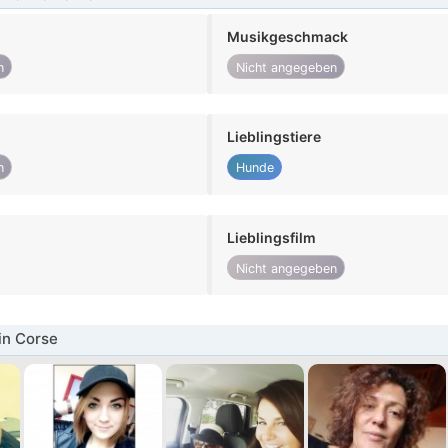
Musikgeschmack
n
Nicht angegeben
Lieblingstiere
n
Hunde
Lieblingsfilm
Nicht angegeben
in Corse