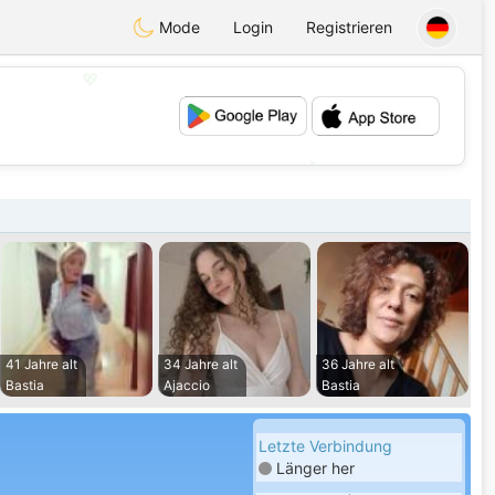
Mode
Login
Registrieren
💖
💕
41 Jahre alt
34 Jahre alt
36 Jahre alt
Bastia
Ajaccio
Bastia
Letzte Verbindung
Länger her