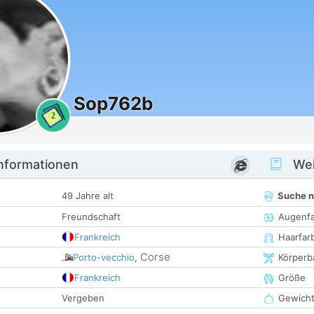
Sop762b
2
informationen
Wei
49 Jahre alt
Suche 
Freundschaft
Augenf
Frankreich
Haarfar
Corse
Porto-vecchio
,
Körperb
Frankreich
Größe
Vergeben
Gewich