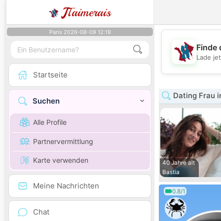
J
Taimerais
Paris 2026-08-09 12:19
Finde 
Lade je
Startseite
Dating Frau i
Suchen
Alle Profile
Partnervermittlung
Karte verwenden
40 Jahre alt
Bastia
Meine Nachrichten
0.8/1
Chat