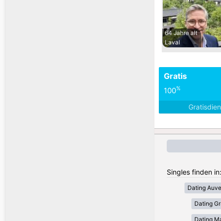
64 Jahre alt
Laval
Gratis
%
100
Gratisdie
Singles finden in
Dating Auv
Dating Gr
Dating Ma