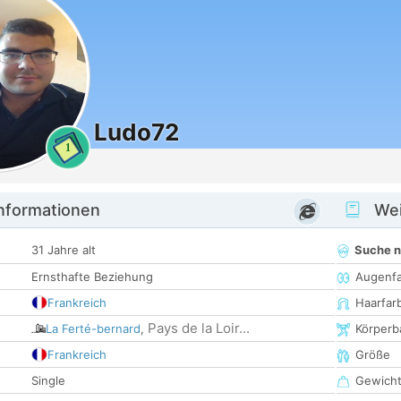
Ludo72
1
informationen
Wei
31 Jahre alt
Suche 
Ernsthafte Beziehung
Augenf
Frankreich
Haarfar
Pays de la Loir...
La Ferté-bernard
,
Körperb
Frankreich
Größe
Single
Gewich