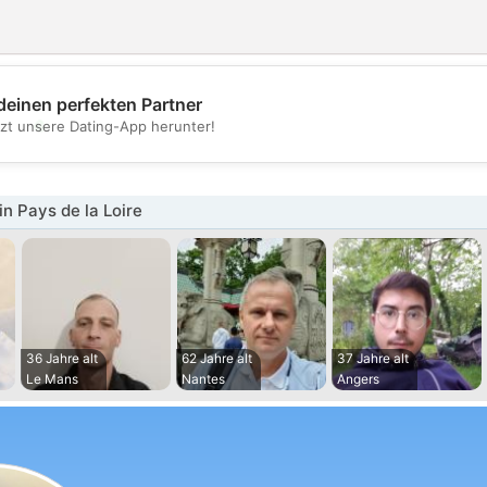
deinen perfekten Partner
💖
tzt unsere Dating-App herunter!
💕
n Pays de la Loire
36 Jahre alt
62 Jahre alt
37 Jahre alt
Le Mans
Nantes
Angers