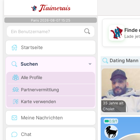
J
Taimerais
Paris 2026-08-07 15:25
Finde 
Lade je
Startseite
Dating Mann i
Suchen
Alle Profile
Partnervermittlung
Karte verwenden
35 Jahre alt
Cholet
Meine Nachrichten
0.9/1
Chat