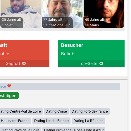
35 Jahre alt
77 Jahre alt
49 Jahre alt
Cholet
Saint-Michel-Ch
Le Mans
aft
Besucher
ofile
Beliebt
Geprüft
Top-Seite
rvice
ating Centre-Val de Loire
Dating Corse
Dating Fort-de-france
g Hauts-de-France
Dating Île-de-France
Dating La Réunion
Dating Pays de la Loire
Dating Provence-Alpes-Côte d Azur