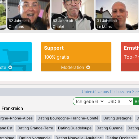
62 Jahre alt
63 Jahre alt
31 Jahre alt
Challans
Cholet
Le Mans
Support
Ernsth
100% gratis
Top-Pr
nste
Moderation
Unterstütze uns für besseren Se
: Frankreich
ergne-Rhône-Alpes
Dating Bourgogne-Franche-Comté
Dating Bretagne
D
and Est
Dating Grande-Terre
Dating Guadeloupe
Dating Guyane
Datin
rtinique
Dating Normandie
Dating Nouvelle-Aquitaine
Dating Occitanie