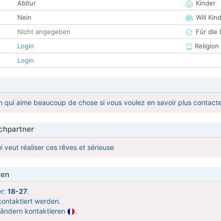
Abitur
Kinder
Nein
Will Kin
Nicht angegeben
Für die
Login
Religion
Login
n qui aime beaucoup de chose si vous voulez en savoir plus contact
hpartner
 veut réaliser ces rêves et sérieuse
ien
er:
18-27
.
ontaktiert werden.
Ländern kontaktieren
.