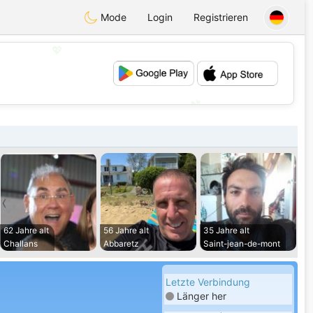
Mode
Login
Registrieren
💖
💕
62 Jahre alt
56 Jahre alt
35 Jahre alt
Challans
Abbaretz
Saint-jean-de-mont
Letzte Verbindung
Länger her