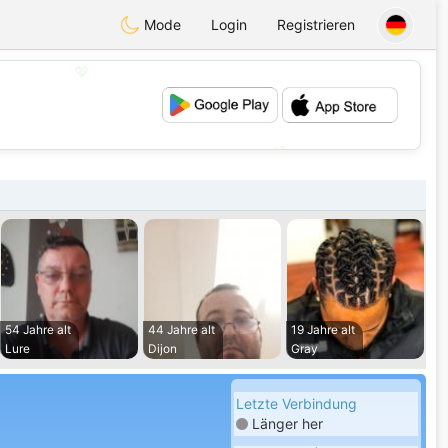
Mode
Login
Registrieren
💖
💕
54 Jahre alt
44 Jahre alt
19 Jahre alt
Lure
Dijon
Gray
Letzte Verbindung
Länger her