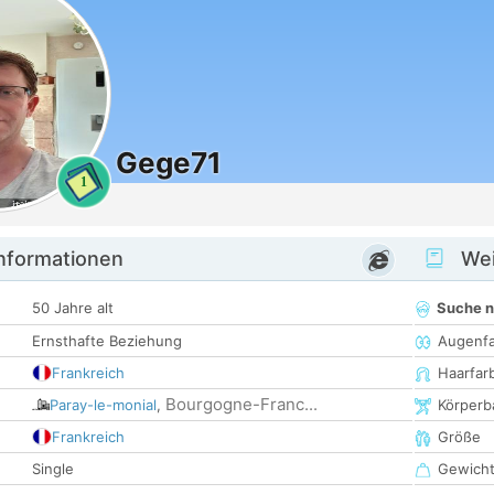
Gege71
1
informationen
Wei
50 Jahre alt
Suche 
Ernsthafte Beziehung
Augenf
Frankreich
Haarfar
Bourgogne-Franc...
Paray-le-monial
,
Körperb
Frankreich
Größe
Single
Gewich