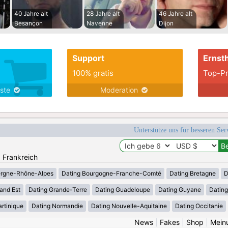
40 Jahre alt
28 Jahre alt
46 Jahre alt
Besançon
Navenne
Dijon
Support
Ernsth
100% gratis
Top-Pr
nste
Moderation
Unterstütze uns für besseren Se
: Frankreich
ergne-Rhône-Alpes
Dating Bourgogne-Franche-Comté
Dating Bretagne
D
and Est
Dating Grande-Terre
Dating Guadeloupe
Dating Guyane
Datin
rtinique
Dating Normandie
Dating Nouvelle-Aquitaine
Dating Occitanie
News
|
Fakes
|
Shop
|
Mein