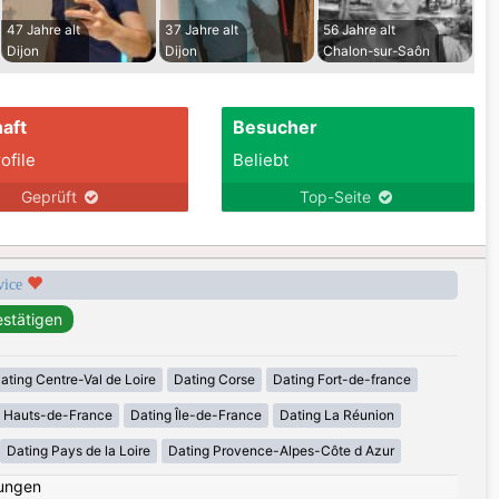
47 Jahre alt
37 Jahre alt
56 Jahre alt
Dijon
Dijon
Chalon-sur-Saôn
aft
Besucher
ofile
Beliebt
Geprüft
Top-Seite
rvice
ating Centre-Val de Loire
Dating Corse
Dating Fort-de-france
g Hauts-de-France
Dating Île-de-France
Dating La Réunion
Dating Pays de la Loire
Dating Provence-Alpes-Côte d Azur
ungen