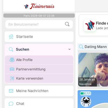
J
Taimerais
Paris 2026-08-07 22:36
Finde 
Lade je
Startseite
Dating Mann 
Suchen
Alle Profile
Partnervermittlung
Karte verwenden
28 Jahre alt
Navenne
Meine Nachrichten
0.7/1
Chat