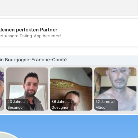
deinen perfekten Partner
💖
tzt unsere Dating-App herunter!
💕
in Bourgogne-Franche-Comté
40 Jahre alt
36 Jahre alt
52 Jahre alt
Besançon
Gueugnon
Mâcon