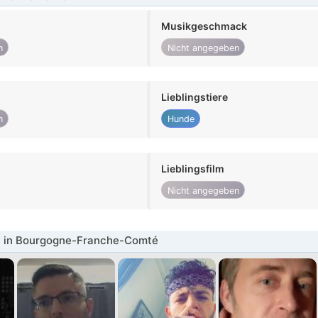
Musikgeschmack
n
Nicht angegeben
Lieblingstiere
n
Hunde
Lieblingsfilm
Nicht angegeben
 in Bourgogne-Franche-Comté