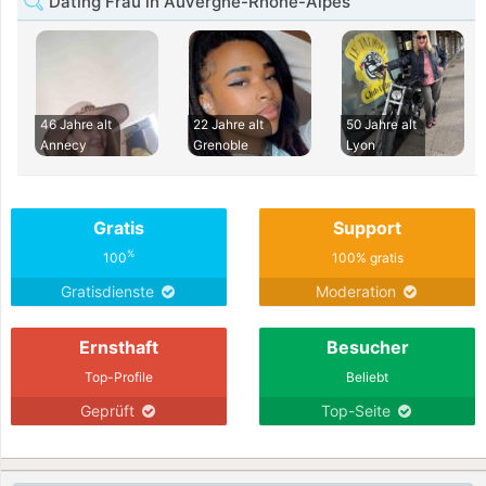
Dating Frau in Auvergne-Rhône-Alpes
46 Jahre alt
22 Jahre alt
50 Jahre alt
Annecy
Grenoble
Lyon
Gratis
Support
%
100
100% gratis
Gratisdienste
Moderation
Ernsthaft
Besucher
Top-Profile
Beliebt
Geprüft
Top-Seite