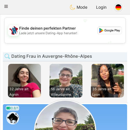
J
Taimerais
Toggle
Mode
Login
navigation
💖
Finde deinen perfekten Partner
💖
Lade jetzt unsere Dating-App herunter!
💕
💕
Dating Frau in Auvergne-Rhône-Alpes
32 Jahre alt
56 Jahre alt
35 Jahre alt
Agnin
Villeurbanne
Lyon
0.8/1