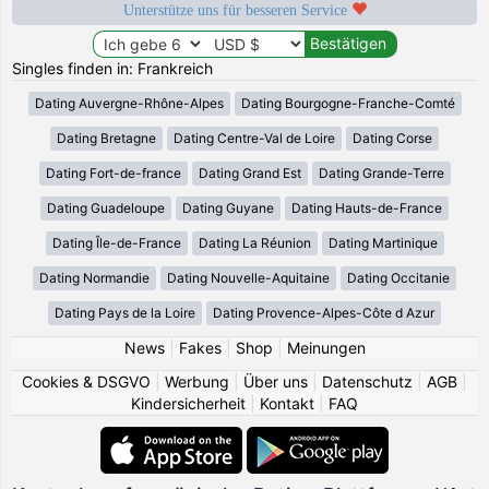
Unterstütze uns für besseren Service
Singles finden in: Frankreich
Dating Auvergne-Rhône-Alpes
Dating Bourgogne-Franche-Comté
Dating Bretagne
Dating Centre-Val de Loire
Dating Corse
Dating Fort-de-france
Dating Grand Est
Dating Grande-Terre
Dating Guadeloupe
Dating Guyane
Dating Hauts-de-France
Dating Île-de-France
Dating La Réunion
Dating Martinique
Dating Normandie
Dating Nouvelle-Aquitaine
Dating Occitanie
Dating Pays de la Loire
Dating Provence-Alpes-Côte d Azur
News
|
Fakes
|
Shop
|
Meinungen
Cookies & DSGVO
|
Werbung
|
Über uns
|
Datenschutz
|
AGB
|
Kindersicherheit
|
Kontakt
|
FAQ