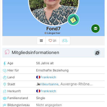
2
Fond7
Länger her
31
Mitgliedsinformationen
Age
56 Jahre alt
Hier für
Ernsthafte Beziehung
Land
Frankreich
Auvergne-Rhône...
Stadt
Villeurbanne
,
Herkunft
Frankreich
Familienstand
Single
Bildungsniveau
Nicht angegeben