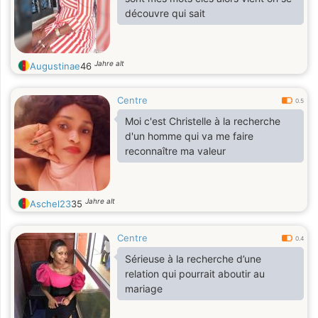
découvre qui sait
Jahre alt
Augustinae
46
Centre
0.5
Moi c'est Christelle à la recherche
d'un homme qui va me faire
reconnaître ma valeur
Jahre alt
Aschel23
35
Centre
0.4
Sérieuse à la recherche d’une
relation qui pourrait aboutir au
mariage