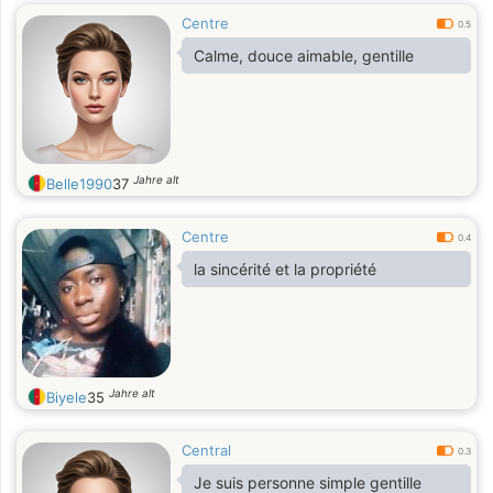
Centre
0.5
Calme, douce aimable, gentille
Jahre alt
Belle1990
37
Centre
0.4
la sincérité et la propriété
Jahre alt
Biyele
35
Central
0.3
Je suis personne simple gentille