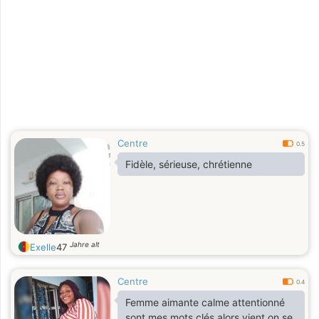
Centre
0.5
Fidèle, sérieuse, chrétienne
Jahre alt
Exelle
47
Centre
0.4
Femme aimante calme attentionné
sont mes mots clés alors vient on se