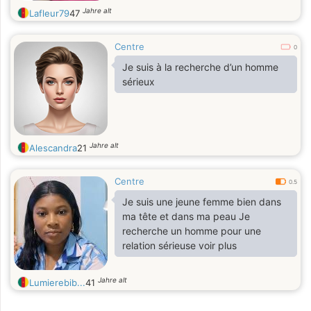
Jahre alt
Lafleur79
47
Centre
0
Je suis à la recherche d’un homme
sérieux
Jahre alt
Alescandra
21
Centre
0.5
Je suis une jeune femme bien dans
ma tête et dans ma peau Je
recherche un homme pour une
relation sérieuse voir plus
Jahre alt
Lumierebib...
41