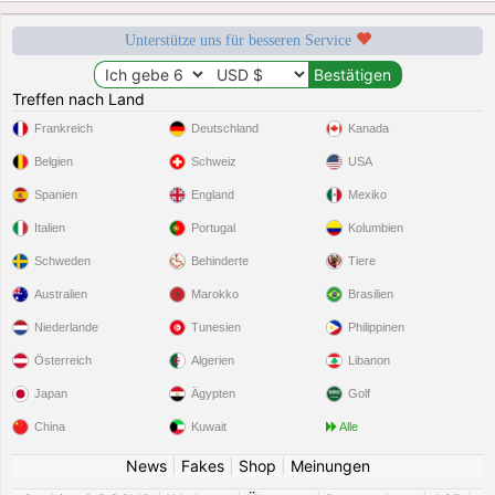
Unterstütze uns für besseren Service
Treffen nach Land
Frankreich
Deutschland
Kanada
Belgien
Schweiz
USA
Spanien
England
Mexiko
Italien
Portugal
Kolumbien
Schweden
Behinderte
Tiere
Australien
Marokko
Brasilien
Niederlande
Tunesien
Philippinen
Österreich
Algerien
Libanon
Japan
Ägypten
Golf
China
Kuwait
Alle
News
|
Fakes
|
Shop
|
Meinungen