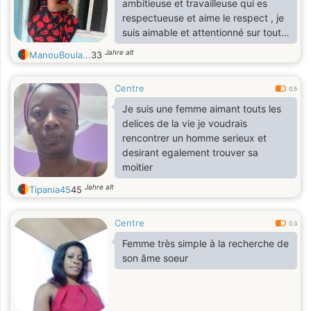
ambitieuse et travailleuse qui es
respectueuse et aime le respect , je
suis aimable et attentionné sur tout
je suis vrai , sensible et sincère
Jahre alt
ManouBoula...
33
Centre
0.5
Je suis une femme aimant touts les
delices de la vie je voudrais
rencontrer un homme serieux et
desirant egalement trouver sa
moitier
Jahre alt
Tipania45
45
Centre
0.3
Femme très simple à la recherche de
son âme soeur