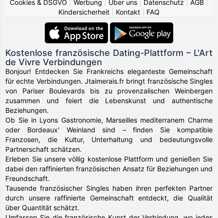
Cookies & DSGVO
|
Werbung
|
Über uns
|
Datenschutz
|
AGB
|
Kindersicherheit
|
Kontakt
|
FAQ
Kostenlose französische Dating-Plattform – L'Art
de Vivre Verbindungen
Bonjour! Entdecken Sie Frankreichs eleganteste Gemeinschaft
für echte Verbindungen. Jtaimerais.fr bringt französische Singles
von Pariser Boulevards bis zu provenzalischen Weinbergen
zusammen und feiert die Lebenskunst und authentische
Beziehungen.
Ob Sie in Lyons Gastronomie, Marseilles mediterranem Charme
oder Bordeaux' Weinland sind – finden Sie kompatible
Franzosen, die Kultur, Unterhaltung und bedeutungsvolle
Partnerschaft schätzen.
Erleben Sie unsere völlig kostenlose Plattform und genießen Sie
dabei den raffinierten französischen Ansatz für Beziehungen und
Freundschaft.
Tausende französischer Singles haben ihren perfekten Partner
durch unsere raffinierte Gemeinschaft entdeckt, die Qualität
über Quantität schätzt.
Umfassen Sie die französische Kunst der Verbindung, wo jedes