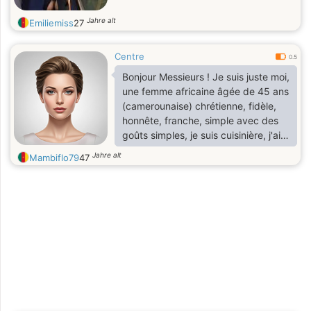
Jahre alt
Emiliemiss
27
Centre
0.5
Bonjour Messieurs ! Je suis juste moi,
une femme africaine âgée de 45 ans
(camerounaise) chrétienne, fidèle,
honnête, franche, simple avec des
goûts simples, je suis cuisinière, j'ai
des qualités et des défauts.
Jahre alt
Mambiflo79
47