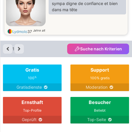
sympa digne de confiance et bien
dans ma tête
Jahre alt
Lydmolo
37
1
Suche nach Kriterien
Gratis
Support
%
100
100% gratis
Gratisdienste
Moderation
Ernsthaft
Besucher
Top-Profile
Beliebt
Geprüft
Top-Seite