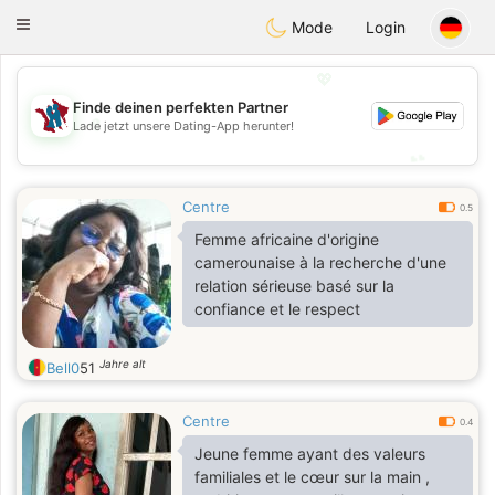
J
Taimerais
Toggle
Mode
Login
navigation
💖
Finde deinen perfekten Partner
💖
Lade jetzt unsere Dating-App herunter!
💕
💕
Centre
0.5
Femme africaine d'origine
camerounaise à la recherche d'une
relation sérieuse basé sur la
confiance et le respect
Jahre alt
Bell0
51
Centre
0.4
Jeune femme ayant des valeurs
familiales et le cœur sur la main ,