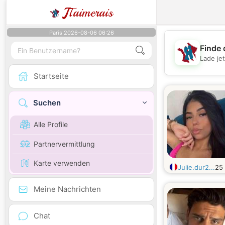
J
Taimerais
Paris 2026-08-06 06:26
Finde 
Lade je
Startseite
Suchen
Alle Profile
Partnervermittlung
Karte verwenden
Julie.dur2...
25
Meine Nachrichten
Chat