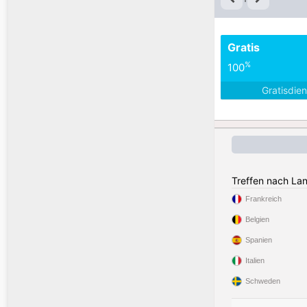
Gratis
%
100
Gratisdie
Treffen nach La
Frankreich
Belgien
Spanien
Italien
Schweden