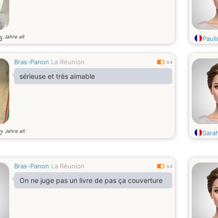
Jahre alt
3
Paul
Bras-Panon
La Réunion
0.4
sérieuse et très aimable
Jahre alt
27
Sara
Bras-Panon
La Réunion
0.3
On ne juge pas un livre de pas ça couverture