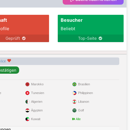
aft
Besucher
ofile
Beliebt
Geprüft
Top-Seite
rvice
Marokko
Brasilien
e
Tunesien
Philippinen
Algerien
Libanon
Ägypten
Golf
Kuwait
Alle
ungen