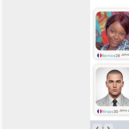
Jahre
Bernice
26
Jahre a
Rinays
30
1