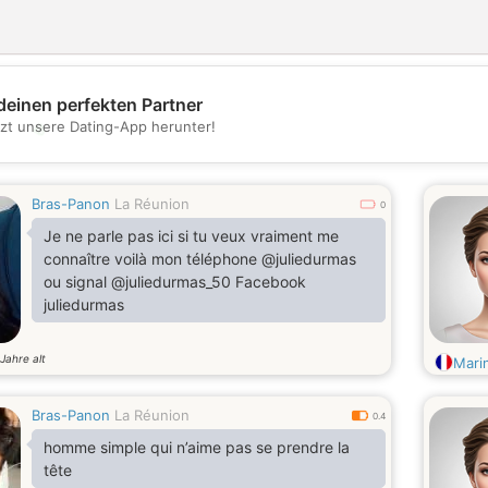
deinen perfekten Partner
💖
tzt unsere Dating-App herunter!
💕
Bras-Panon
La Réunion
0
Je ne parle pas ici si tu veux vraiment me
connaître voilà mon téléphone @juliedurmas
ou signal @juliedurmas_50 Facebook
juliedurmas
Jahre alt
Marin
Bras-Panon
La Réunion
0.4
homme simple qui n’aime pas se prendre la
tête