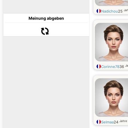
Jah
Nadichou
25
Meinung abgeben
Ja
Corinne78
36
Jahre 
Selmaa
24