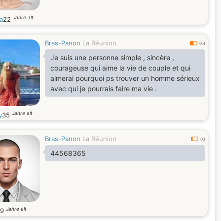
Jahre alt
a
22
Bras-Panon
La Réunion
0.4
Je suis une personne simple , sincère ,
courageuse qui aime la vie de couple et qui
aimerai pourquoi ps trouver un homme sérieux
avec qui je pourrais faire ma vie .
Jahre alt
y
35
Bras-Panon
La Réunion
0.1
44568365
Jahre alt
19