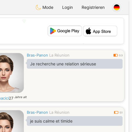
Mode
Login
Registrieren
💖
💕
Bras-Panon
La Réunion
0.3
Je recherche une relation sérieuse
Jahre alt
acici
27
Bras-Panon
La Réunion
0.1
je suis calme et timide