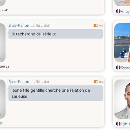
re alt
Anay
Bras-Panon
La Réunion
0.3
je recherche du sérieux
hre alt
Syys
Bras-Panon
La Réunion
0.3
jeune fille gentille cherche une relation de
sérieuse
alt
Djibi