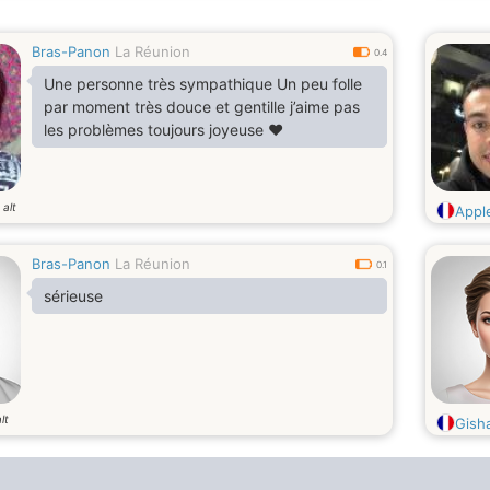
Bras-Panon
La Réunion
0.4
Une personne très sympathique Un peu folle
par moment très douce et gentille j’aime pas
les problèmes toujours joyeuse ❤️
 alt
Appl
Bras-Panon
La Réunion
0.1
sérieuse
lt
Gisha