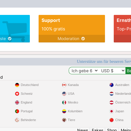
Support
Ernsth
100% gratis
Top-Pr
nste
Moderation
Unterstütze uns für besseren Se
nd
Deutschland
Kanada
Australien
Schweiz
USA
Niederland
England
Mexiko
Österreich
Portugal
Kolumbien
Japan
Behinderte
Tiere
China
News
|
Fakes
|
Shop
|
Mein