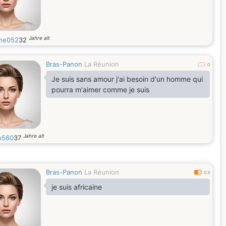
Jahre alt
ine052
32
Bras-Panon
La Réunion
0
Je suis sans amour j'ai besoin d'un homme qui
pourra m'aimer comme je suis
Jahre alt
h560
37
Bras-Panon
La Réunion
0.3
je suis africaine