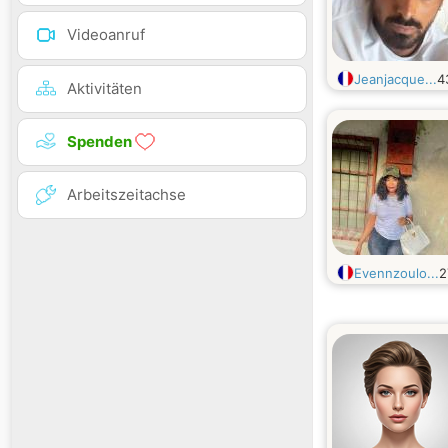
Videoanruf
Jeanjacque...
4
Aktivitäten
Spenden
Arbeitszeitachse
Evennzoulo...