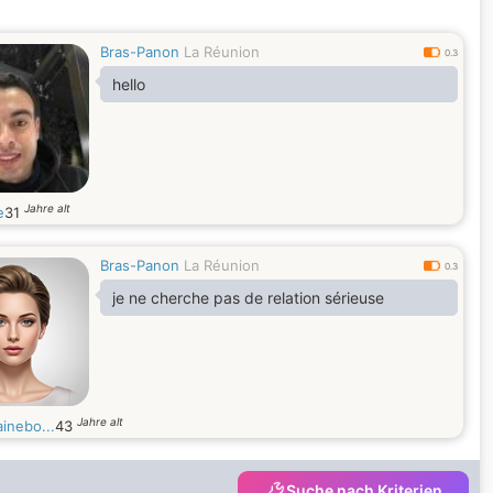
Bras-Panon
La Réunion
0.3
hello
Jahre alt
e
31
Bras-Panon
La Réunion
0.3
je ne cherche pas de relation sérieuse
Jahre alt
inebo...
43
Suche nach Kriterien