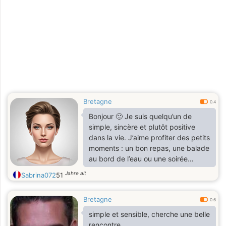
Bretagne
0.4
Bonjour 🙂 Je suis quelqu’un de
simple, sincère et plutôt positive
dans la vie. J’aime profiter des petits
moments : un bon repas, une balade
au bord de l’eau ou une soirée
tranquille devant un film. Je suis ici
Jahre alt
Sabrina072
51
pour faire une belle rencontre,
quelqu’un avec qui partager, rire et
Bretagne
construire quelque chose de vrai.
0.6
J’apprécie les personnes
simple et sensible, cherche une belle
respectueuses, avec de l’humour et
rencontre