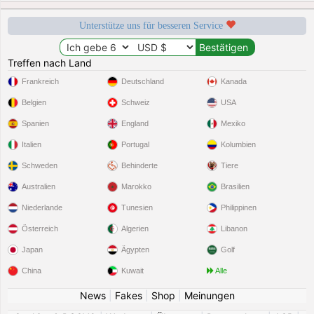
Unterstütze uns für besseren Service
Treffen nach Land
Frankreich
Deutschland
Kanada
Belgien
Schweiz
USA
Spanien
England
Mexiko
Italien
Portugal
Kolumbien
Schweden
Behinderte
Tiere
Australien
Marokko
Brasilien
Niederlande
Tunesien
Philippinen
Österreich
Algerien
Libanon
Japan
Ägypten
Golf
China
Kuwait
Alle
News
|
Fakes
|
Shop
|
Meinungen