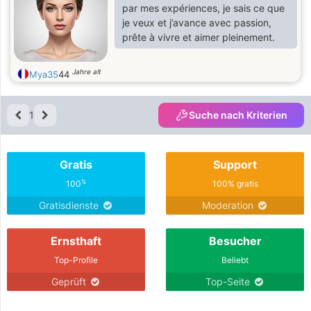
par mes expériences, je sais ce que
je veux et j’avance avec passion,
prête à vivre et aimer pleinement.
Jahre alt
Mya35
44
1
Suche nach Kriterien
Gratis
Support
%
100
100% gratis
Gratisdienste
Moderation
Ernsthaft
Besucher
Top-Profile
Beliebt
Geprüft
Top-Seite