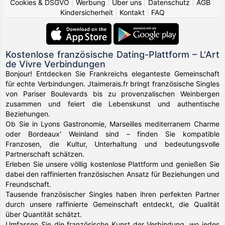
Cookies & DSGVO
|
Werbung
|
Über uns
|
Datenschutz
|
AGB
|
Kindersicherheit
|
Kontakt
|
FAQ
Kostenlose französische Dating-Plattform – L'Art
de Vivre Verbindungen
Bonjour! Entdecken Sie Frankreichs eleganteste Gemeinschaft
für echte Verbindungen. Jtaimerais.fr bringt französische Singles
von Pariser Boulevards bis zu provenzalischen Weinbergen
zusammen und feiert die Lebenskunst und authentische
Beziehungen.
Ob Sie in Lyons Gastronomie, Marseilles mediterranem Charme
oder Bordeaux' Weinland sind – finden Sie kompatible
Franzosen, die Kultur, Unterhaltung und bedeutungsvolle
Partnerschaft schätzen.
Erleben Sie unsere völlig kostenlose Plattform und genießen Sie
dabei den raffinierten französischen Ansatz für Beziehungen und
Freundschaft.
Tausende französischer Singles haben ihren perfekten Partner
durch unsere raffinierte Gemeinschaft entdeckt, die Qualität
über Quantität schätzt.
Umfassen Sie die französische Kunst der Verbindung, wo jedes