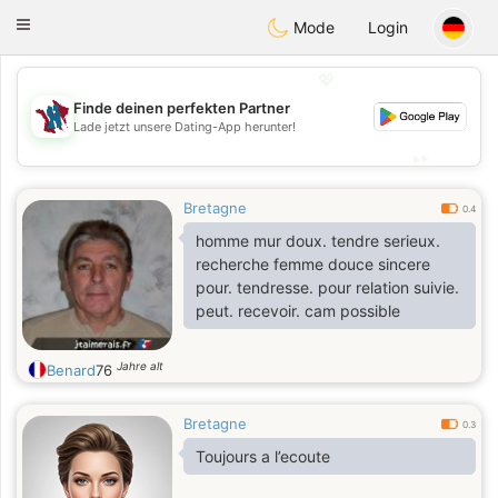
J
Taimerais
Toggle
Mode
Login
navigation
💖
Finde deinen perfekten Partner
💖
Lade jetzt unsere Dating-App herunter!
💕
💕
Bretagne
0.4
homme mur doux. tendre serieux.
recherche femme douce sincere
pour. tendresse. pour relation suivie.
peut. recevoir. cam possible
Jahre alt
Benard
76
Bretagne
0.3
Toujours a l’ecoute