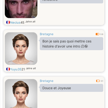
un minimum de maturité. Si tu es
quelqu’un de sérieux mais que tu
sais aussi ne pas te prendre trop au
sérieux, on pourrait
Jahre alt
Necius
45
Bretagne
0.6
Bon je sais pas quoi mettre ces
histoire d'avoir une intro 🫠🤪
Jahre alt
Yuyu35
21
Bretagne
0.1
Douce et Joyeuse