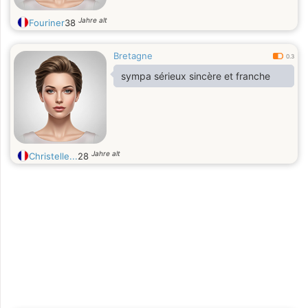
Jahre alt
Fouriner
38
Bretagne
0.3
sympa sérieux sincère et franche
Jahre alt
Christelle...
28