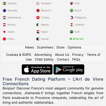
Sweden
Disabled
Pets
Australia
Morocco
Brazil
Netherlands
Tunisia
Philippines
Austria
Algeria
Lebanon
Japan
Egypt
Gulf
China
Kuwait
All the list
News
|
Scammers
|
Store
|
Opinions
Cookies & RGPD
|
Advertising
|
About Us
|
Privacy
|
Terms of
Use
|
Child Safety
|
Contact
|
FAQs
Free French Dating Platform – L'Art de Vivre
Connections
Bonjour! Discover France's most elegant community for genuine
connections. Jtaimerais.fr brings together French singles from
Paris boulevards to Provence vineyards, celebrating the art of
living and authentic relationships.