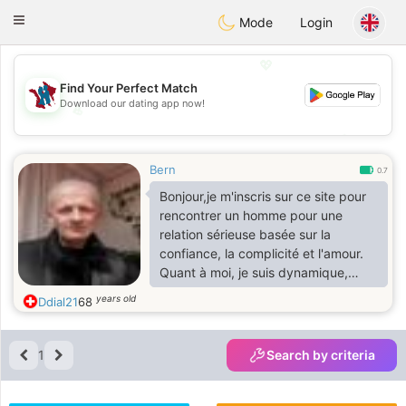
J
Taimerais
Toggle
Mode
Login
navigation
💖
Find Your Perfect Match
Download our dating app now!
💖
💕
💕
Bern
0.7
Bonjour,je m'inscris sur ce site pour
rencontrer un homme pour une
relation sérieuse basée sur la
confiance, la complicité et l'amour.
Quant à moi, je suis dynamique,
ouvert, aime rire, fidèle, tendre mais
years old
Ddial21
68
je ne vais pas tout vous raconter.
Sinon, j'aime sortir et discuter avec
vos ami(e) s, découvrir de nouvelles
1
Search by criteria
choses, de jouer à des jeux, faire du
sport et bien d'autres choses qui
n'appartiennent pas à vous de le