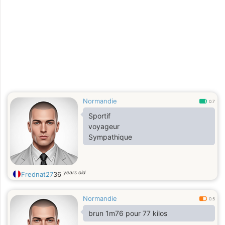
Normandie
0.7
Sportif
voyageur
Sympathique
years old
Frednat27
36
Normandie
0.5
brun 1m76 pour 77 kilos