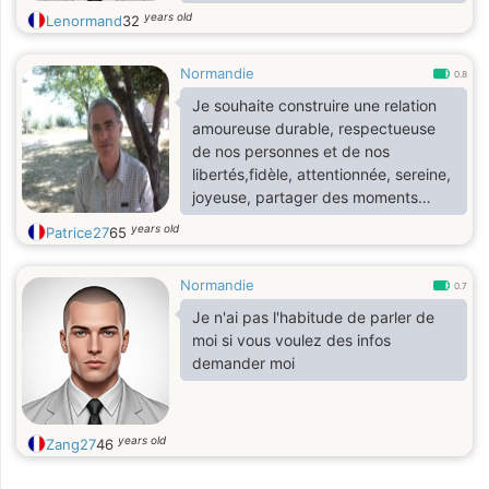
years old
Lenormand
32
Pour ce qui est de mon
tempérament, je suis franc, calme,
Normandie
discret, consciencieux,
0.8
pragmatique, persévérant, et sans
Je souhaite construire une relation
oublier un soupçon de romantisme.
amoureuse durable, respectueuse
de nos personnes et de nos
J’aime rire/parler/débattre de tout
libertés,fidèle, attentionnée, sereine,
un tas de sujets plus ou moins
joyeuse, partager des moments
profond.
complices, être capable d'entrer en
years old
Patrice27
65
Je suis intéressé par divers sujets,
dialogue si quelques nuages
activités ACTIVES, sports, passions.
pointent le bout de leur nez.
Normandie
0.7
Je n'ai pas l'habitude de parler de
moi si vous voulez des infos
demander moi
years old
Zang27
46