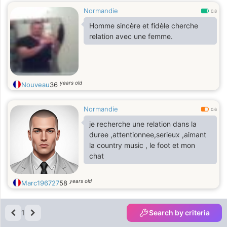
Normandie
0.8
Homme sincère et fidèle cherche
relation avec une femme.
years old
Nouveau
36
Normandie
0.6
je recherche une relation dans la
duree ,attentionnee,serieux ,aimant
la country music , le foot et mon
chat
years old
Marc196727
58
1
Search by criteria