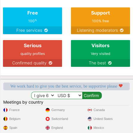
Free
Support
%
100
100% free
Free services
Listening moderators
Serious
Visitors
quality profiles
Very visited
Confirmed quality
The best
We work hard to give you the best service, be supportive please
Meetings by country
France
Germany
Canada
Belgium
Switzerland
United States
Spain
England
Mexico