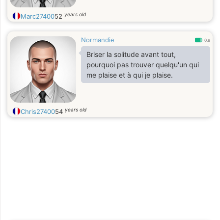
years old
Marc27400
52
Normandie
0.8
Briser la solitude avant tout,
pourquoi pas trouver quelqu'un qui
me plaise et à qui je plaise.
years old
Chris27400
54