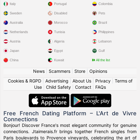
Italy
Portugal
Colombia
Sweden
Disabled
Pets
Australia
Morocco
Brazil
Netherlands
Tunisia
Philippines
Austria
Algeria
Lebanon
Japan
Egypt
Gulf
China
Kuwait
All the list
News
|
Scammers
|
Store
|
Opinions
Cookies & RGPD
|
Advertising
|
About Us
|
Privacy
|
Terms of
Use
|
Child Safety
|
Contact
|
FAQs
Free French Dating Platform – L'Art de Vivre
Connections
Bonjour! Discover France's most elegant community for genuine
connections. Jtaimerais.fr brings together French singles from
Paris boulevards to Provence vineyards, celebrating the art of