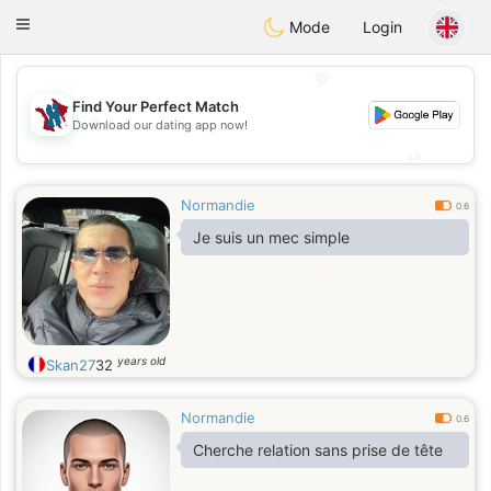
J
Taimerais
Toggle
Mode
Login
navigation
💖
Find Your Perfect Match
💖
Download our dating app now!
💕
💕
Normandie
0.6
Je suis un mec simple
years old
Skan27
32
Normandie
0.6
Cherche relation sans prise de tête