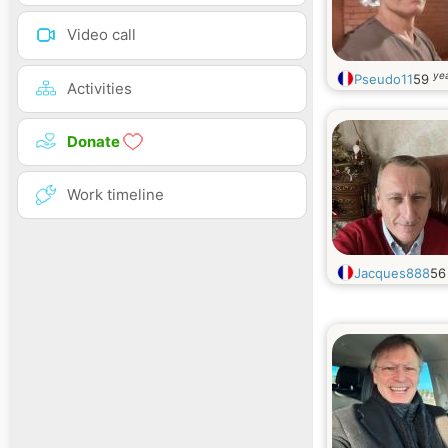
Video call
yea
Pseudo11
59
Activities
Donate
Work timeline
Jacques888
5