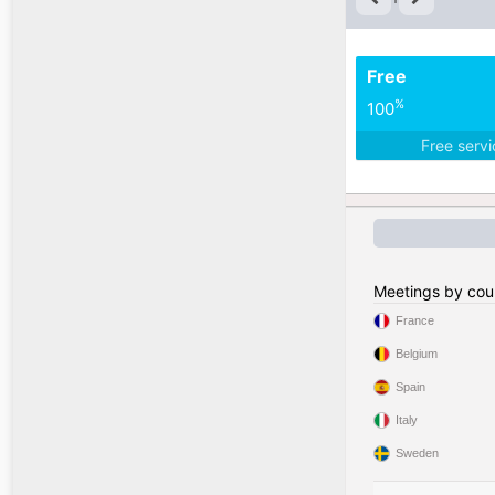
Free
%
100
Free serv
Meetings by cou
France
Belgium
Spain
Italy
Sweden