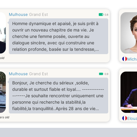
Mulhouse
Grand Est
0.8
Homme dynamique et apaisé, je suis prêt à
ouvrir un nouveau chapitre de ma vie. Je
cherche une femme posée, ouverte au
dialogue sincère, avec qui construire une
relation profonde, basée sur la tendresse,
l’écoute et la bienveillance. Mon souhait :
old
Mich
avancer à deux, dans le respect et le partage,
sans artifice ni précipitation.
Mulhouse
Grand Est
0.9
Bonjour, Je cherche du sérieux ,solide,
durable et surtout fiable et loyal.... ------------
-------Je souhaite rencontrer uniquement une
personne qui recherche la stabilité,la
fiabilité,la tranquillité..Après 28 ans de vie
commune,Nous avons divorcé voilà presque 3
ars old
Elou
ans !!J'ai 4 enfants, totalement autonome.2
travail en Suisse et 2 au Luxembourg.Pour ma
part, j'ai cédé ma société en location a mes