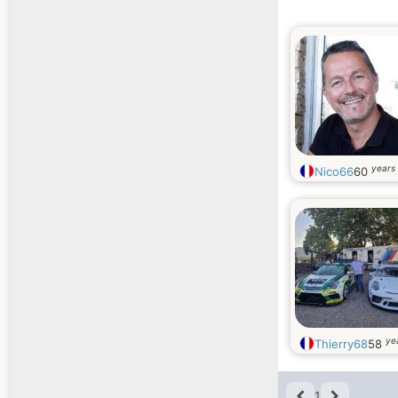
years 
Nico66
60
ye
Thierry68
58
1