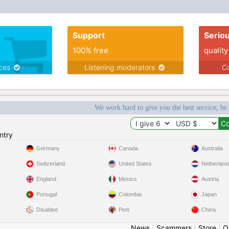
anciens salariés !Je souhaite rencontrer une
personne pour continuer ma vie sentimentale.
Support
Serio
100% free
quality
ices
Listening moderators
Co
We work hard to give you the best service, be
ntry
Germany
Canada
Australia
Switzerland
United States
Netherland
England
Mexico
Austria
Portugal
Colombia
Japan
Disabled
Pets
China
News
|
Scammers
|
Store
|
O