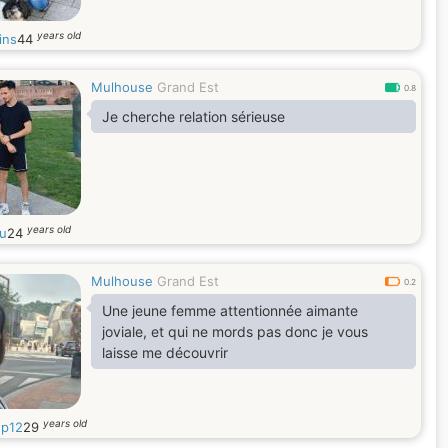
years old
ins
44
Mulhouse
Grand Est
0.8
Je cherche relation sérieuse
years old
u
24
Mulhouse
Grand Est
0.2
Une jeune femme attentionnée aimante
joviale, et qui ne mords pas donc je vous
laisse me découvrir
years old
p12
29