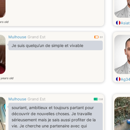
rs old
Asia
Mulhouse
Grand Est
0.1
Je suis quelqu’un de simple et vivable
years old
6
Ag34
Mulhouse
Grand Est
0.8
souriant, ambitieux et toujours partant pour
découvrir de nouvelles choses. Je travaille
sérieusement mais je sais aussi profiter de la
vie. Je cherche une partenaire avec qui