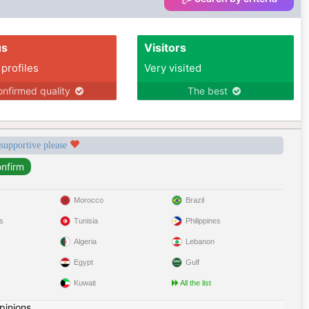
us
Visitors
 profiles
Very visited
nfirmed quality
The best
 supportive please
Morocco
Brazil
s
Tunisia
Philippines
Algeria
Lebanon
Egypt
Gulf
Kuwait
All the list
pinions