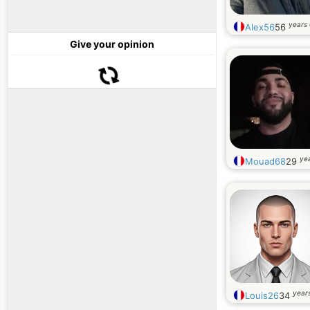
years 
Alex56
56
Give your opinion
yea
Mouad68
29
years
Louis26
34