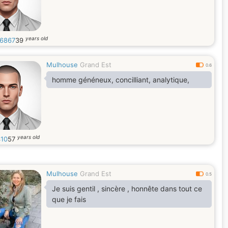
years old
t6867
39
Mulhouse
Grand Est
0.6
homme généneux, concilliant, analytique,
years old
10
57
Mulhouse
Grand Est
0.5
Je suis gentil , sincère , honnête dans tout ce
que je fais