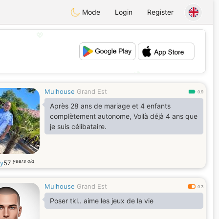
Mode
Login
Register
💖
💕
Mulhouse
Grand Est
0.9
Après 28 ans de mariage et 4 enfants
complètement autonome, Voilà déjà 4 ans que
je suis célibataire.
years old
ry
57
Mulhouse
Grand Est
0.3
Poser tkl.. aime les jeux de la vie