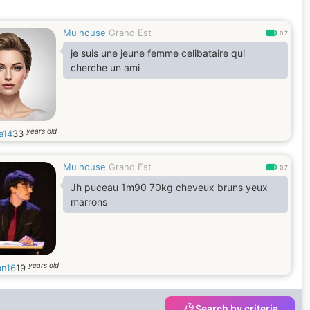
Mulhouse
Grand Est
0.7
je suis une jeune femme celibataire qui
cherche un ami
years old
a14
33
Mulhouse
Grand Est
0.7
Jh puceau 1m90 70kg cheveux bruns yeux
marrons
years old
an16
19
Search by criteria