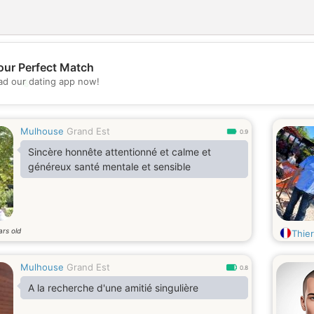
our Perfect Match
💖
d our dating app now!
💕
Mulhouse
Grand Est
0.9
Sincère honnête attentionné et calme et
généreux santé mentale et sensible
ars old
Thie
Mulhouse
Grand Est
0.8
A la recherche d'une amitié singulière