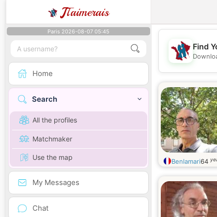
J
Taimerais
Paris 2026-08-07 05:45
Find Y
Downloa
Home
Search
All the profiles
Matchmaker
Use the map
ye
Benlamari
64
My Messages
Chat