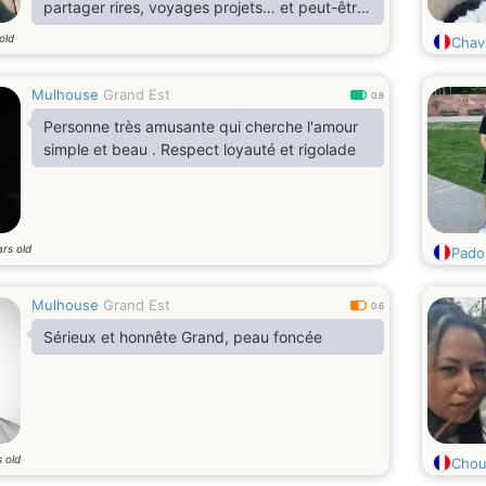
partager rires, voyages projets… et peut-être
plus si affinité.
old
Chav
Mulhouse
Grand Est
0.8
Personne très amusante qui cherche l'amour
simple et beau . Respect loyauté et rigolade
rs old
Pado
Mulhouse
Grand Est
0.6
Sérieux et honnête Grand, peau foncée
 old
Chou