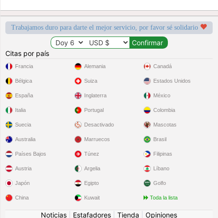
Trabajamos duro para darte el mejor servicio, por favor sé solidario
Citas por país
Francia
Alemania
Canadá
Bélgica
Suiza
Estados Unidos
España
Inglaterra
México
Italia
Portugal
Colombia
Suecia
Desactivado
Mascotas
Australia
Marruecos
Brasil
Países Bajos
Túnez
Filipinas
Austria
Argelia
Líbano
Japón
Egipto
Golfo
China
Kuwait
Toda la lista
Noticias
|
Estafadores
|
Tienda
|
Opiniones