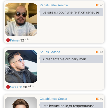
Rabat-Salé-Kénitra
0.5
Je suis ici pour une relation sérieuse
años
Kriman
32
Souss-Massa
0.6
A respectable ordinary man
años
Sweet15
30
Casablanca-Settat
0.3
Intellectuel,belle,et respectueuse