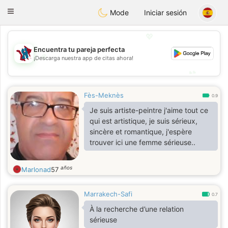
J
Taimerais
Toggle
Mode
Iniciar sesión
navigation
💖
Encuentra tu pareja perfecta
💖
¡Descarga nuestra app de citas ahora!
💕
💕
Fès-Meknès
0.9
Je suis artiste-peintre j'aime tout ce
qui est artistique, je suis sérieux,
sincère et romantique, j'espère
trouver ici une femme sérieuse..
años
Marlonad
57
Marrakech-Safi
0.7
À la recherche d’une relation
sérieuse