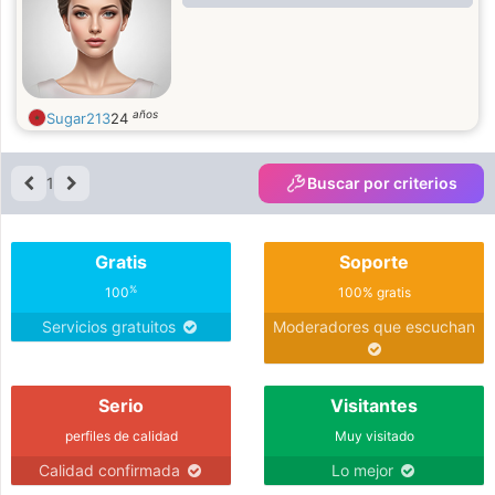
años
Sugar213
24
1
Buscar por criterios
Gratis
Soporte
%
100
100% gratis
Servicios gratuitos
Moderadores que escuchan
Serio
Visitantes
perfiles de calidad
Muy visitado
Calidad confirmada
Lo mejor