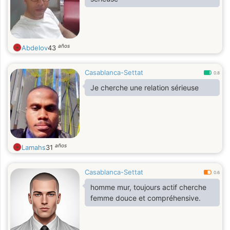
años
Abdelov
43
Casablanca-Settat
0.8
Je cherche une relation sérieuse
años
Lamahs
31
Casablanca-Settat
0.6
homme mur, toujours actif cherche
femme douce et compréhensive.