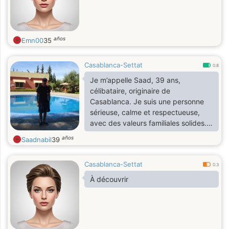
años
Emn00
35
Casablanca-Settat
0.8
Je m’appelle Saad, 39 ans,
célibataire, originaire de
Casablanca. Je suis une personne
sérieuse, calme et respectueuse,
avec des valeurs familiales solides.
Je travaille dans la sécurité et je
años
Saadnabil
39
mène une vie saine sans tabac ni
alcool. J’aime le sport, surtout les
Casablanca-Settat
arts martiaux, ainsi que la musique,
0.3
les sorties à la plage et les festivals.
À découvrir