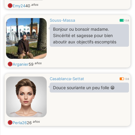
años
Emy24
40
Souss-Massa
0.8
Bonjour ou bonsoir madame.
Sincérité et sagesse pour bien
aboutir aux objectifs escomptés
años
Arganier
59
Casablanca-Settat
0.6
Douce souriante un peu folle 😁
años
Perla26
26