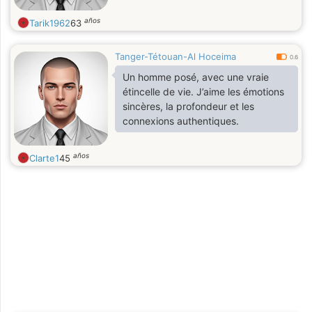
años
Tarik1962
63
Tanger-Tétouan-Al Hoceima
0.6
Un homme posé, avec une vraie
étincelle de vie. J’aime les émotions
sincères, la profondeur et les
connexions authentiques.
años
Clarte1
45