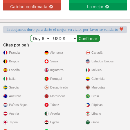
Calidad confirmada
Lo mejor
Trabajamos duro para darte el mejor servicio, por favor sé solidario
Citas por país
Francia
Alemania
Canadá
Bélgica
Suiza
Estados Unidos
España
Inglaterra
México
Italia
Portugal
Colombia
Suecia
Desactivado
Mascotas
Australia
Marruecos
Brasil
Países Bajos
Túnez
Filipinas
Austria
Argelia
Líbano
Japón
Egipto
Golfo