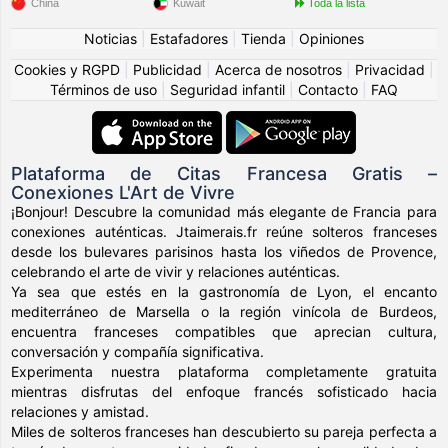
China
Kuwait
Toda la lista
Noticias
|
Estafadores
|
Tienda
|
Opiniones
Cookies y RGPD
|
Publicidad
|
Acerca de nosotros
|
Privacidad
|
Términos de uso
|
Seguridad infantil
|
Contacto
|
FAQ
Plataforma de Citas Francesa Gratis –
Conexiones L'Art de Vivre
¡Bonjour! Descubre la comunidad más elegante de Francia para
conexiones auténticas. Jtaimerais.fr reúne solteros franceses
desde los bulevares parisinos hasta los viñedos de Provence,
celebrando el arte de vivir y relaciones auténticas.
Ya sea que estés en la gastronomía de Lyon, el encanto
mediterráneo de Marsella o la región vinícola de Burdeos,
encuentra franceses compatibles que aprecian cultura,
conversación y compañía significativa.
Experimenta nuestra plataforma completamente gratuita
mientras disfrutas del enfoque francés sofisticado hacia
relaciones y amistad.
Miles de solteros franceses han descubierto su pareja perfecta a