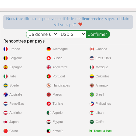
Nous travaillons dur pour vous offrir le meilleur service, soyez solidaire
s'il vous plaît
Rencontres par pays
France
Allemagne
Canada
Belgique
Suisse
États-Unis
Espagne
Angleterre
Mexique
Italie
Portugal
Colombie
Suède
Handicapés
Animaux
Australie
Maroc
Brésil
Pays-Bas
Tunisie
Philippines
Autriche
Algérie
Liban
Japon
Égypte
Golfe
Chine
Koweït
Toute la liste