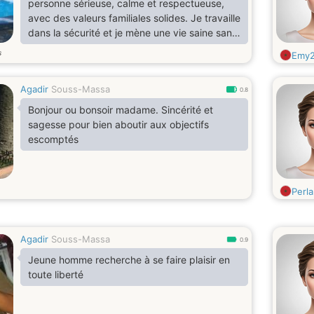
personne sérieuse, calme et respectueuse,
avec des valeurs familiales solides. Je travaille
dans la sécurité et je mène une vie saine sans
tabac ni alcool. J’aime le sport, surtout les arts
s
Emy
martiaux, ainsi que la musique, les sorties à la
plage et les festivals.
Agadir
Souss-Massa
0.8
Bonjour ou bonsoir madame. Sincérité et
sagesse pour bien aboutir aux objectifs
escomptés
Perl
Agadir
Souss-Massa
0.9
Jeune homme recherche à se faire plaisir en
toute liberté