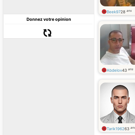
ans
Beek97
28
Donnez votre opinion
ans
Abdelov
43
an
Tarik1962
63