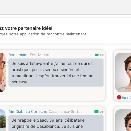
z votre partenaire idéal
💖
rgez notre application de rencontre maintenant !
💕
Boulemane
Fès-Meknès
0.9
Je suis artiste-peintre j'aime tout ce qui est
artistique, je suis sérieux, sincère et
romantique, j'espère trouver ici une femme
sérieuse..
Emn
Ain Diab, La Corniche
Casablanca-Settat
0.8
Je m’appelle Saad, 39 ans, célibataire,
originaire de Casablanca. Je suis une