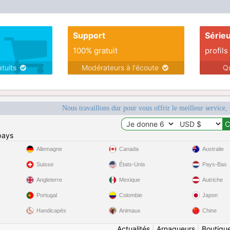
Support
Série
100% gratuit
profils
atuits
Modérateurs à l'écoute
Q
Nous travaillons dur pour vous offrir le meilleur service, 
pays
Allemagne
Canada
Australie
Suisse
États-Unis
Pays-Bas
Angleterre
Mexique
Autriche
Portugal
Colombie
Japon
Handicapés
Animaux
Chine
Actualités
|
Arnaqueurs
|
Boutiqu