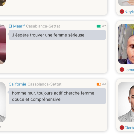
Neyl
El Maarif
Casablanca-Settat
0.7
J'éspére trouver une femme sérieuse
Lama
Californie
Casablanca-Settat
0.6
homme mur, toujours actif cherche femme
douce et compréhensive.
s
Clart