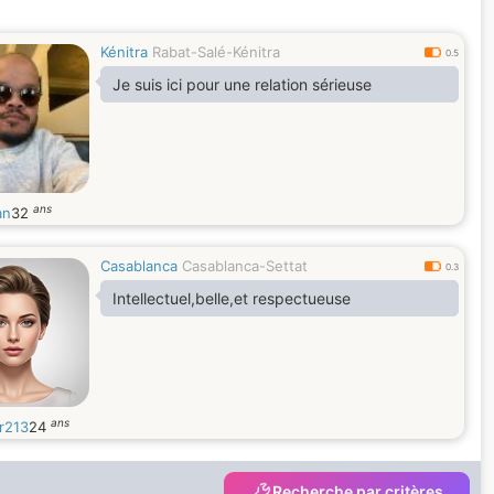
Kénitra
Rabat-Salé-Kénitra
0.5
Je suis ici pour une relation sérieuse
ans
an
32
Casablanca
Casablanca-Settat
0.3
Intellectuel,belle,et respectueuse
ans
r213
24
Recherche par critères