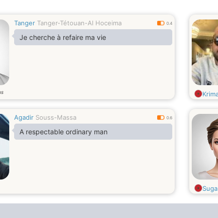
Tanger
Tanger-Tétouan-Al Hoceima
0.4
Je cherche à refaire ma vie
ns
Krim
Agadir
Souss-Massa
0.6
A respectable ordinary man
Suga