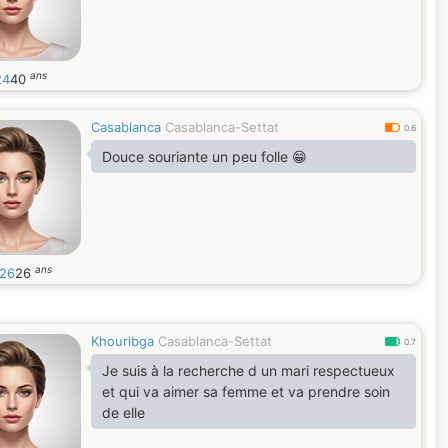
ans
24
40
Casablanca
Casablanca-Settat
0.6
Douce souriante un peu folle 😁
ans
a26
26
Khouribga
Casablanca-Settat
0.7
Je suis à la recherche d un mari respectueux
et qui va aimer sa femme et va prendre soin
de elle