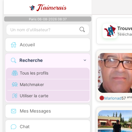
J
Taimerais
Paris 06-08-2026 08:37
Trouve
Télécha
Accueil
Recherche
Tous les profils
Matchmaker
Utiliser la carte
ans
Marlonad
57
Mes Messages
Chat