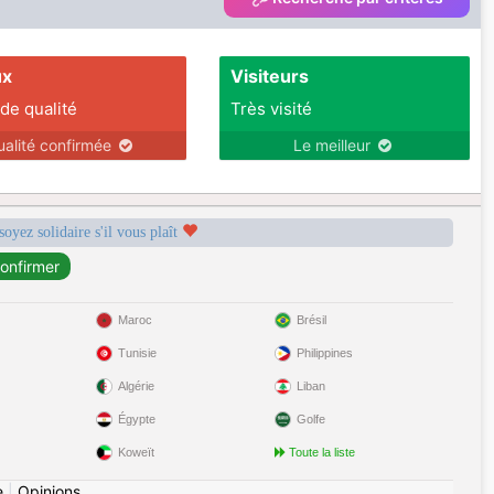
ux
Visiteurs
 de qualité
Très visité
ualité confirmée
Le meilleur
soyez solidaire s'il vous plaît
Maroc
Brésil
Tunisie
Philippines
Algérie
Liban
Égypte
Golfe
Koweït
Toute la liste
e
|
Opinions