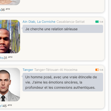
ans
a
36
Ain Diab, La Corniche
Casablanca-Settat
0.8
Je cherche une relation sérieuse
ans
hs
31
Tanger
Tanger-Tétouan-Al Hoceima
0.6
Un homme posé, avec une vraie étincelle de
vie. J’aime les émotions sincères, la
profondeur et les connexions authentiques.
ans
e1
45