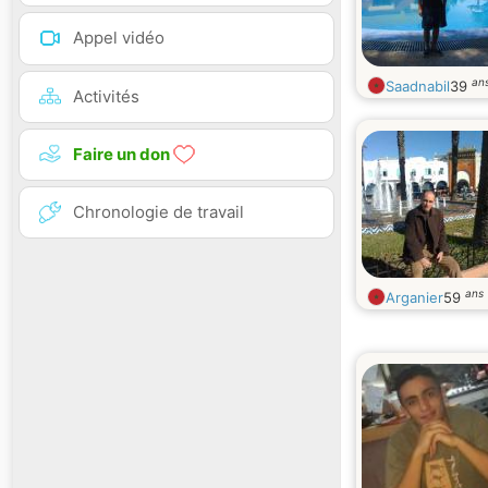
Appel vidéo
an
Saadnabil
39
Activités
Faire un don
Chronologie de travail
ans
Arganier
59