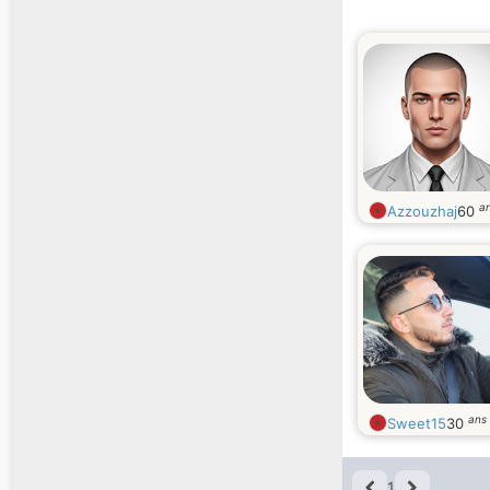
a
Azzouzhaj
60
ans
Sweet15
30
1