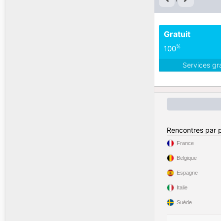
Gratuit
%
100
Services gr
Rencontres par 
France
Belgique
Espagne
Italie
Suède