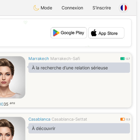
Mode
Connexion
S'inscrire
💖
💕
Marrakech
Marrakech-Safi
0.7
À la recherche d’une relation sérieuse
ans
00
35
Casablanca
Casablanca-Settat
0.3
À découvrir