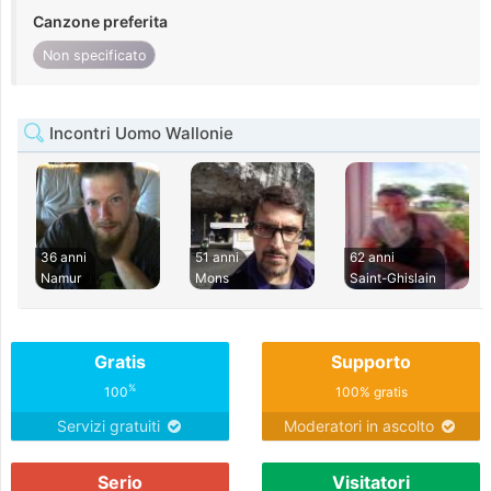
Canzone preferita
Non specificato
Incontri Uomo Wallonie
36 anni
51 anni
62 anni
Namur
Mons
Saint-Ghislain
Gratis
Supporto
%
100
100% gratis
Servizi gratuiti
Moderatori in ascolto
Serio
Visitatori