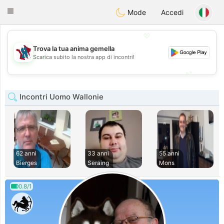
J
Taimerais
Toggle
Mode
Accedi
navigation
💖
Trova la tua anima gemella
💖
Scarica subito la nostra app di incontri!
💕
💕
Incontri Uomo Wallonie
62 anni
33 anni
55 anni
Bierges
Seraing
Mons
0.8/1