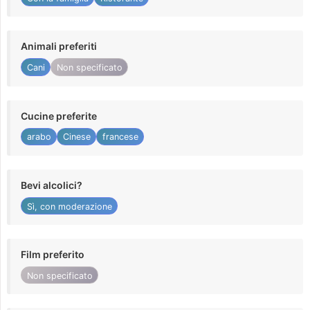
Animali preferiti
Cani
Non specificato
Cucine preferite
arabo
Cinese
francese
Bevi alcolici?
Sì, con moderazione
Film preferito
Non specificato