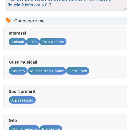
fiducia è inferiore a 0,7.
Conoscere me
Interessi
Animali
Cibo
Fallo da solo
Gusti musicali
Country
Musica tradizionale
Hard Rock
Sport preferiti
A passeggio
Gita
Con la famiglia
Ristorante