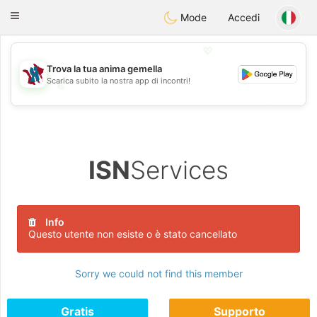
J
Taimerais
Toggle
Mode
Accedi
navigation
💖
Trova la tua anima gemella
Scarica subito la nostra app di incontri!
💖
💕
💕
ISN
Services
Info
Questo utente non esiste o è stato cancellato
Sorry we could not find this member
Gratis
Supporto