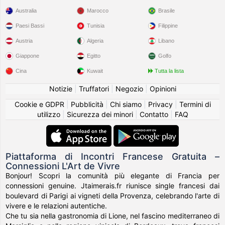
Australia
Marocco
Brasile
Paesi Bassi
Tunisia
Filippine
Austria
Algeria
Libano
Giappone
Egitto
Golfo
Cina
Kuwait
Tutta la lista
Notizie
|
Truffatori
|
Negozio
|
Opinioni
Cookie e GDPR
|
Pubblicità
|
Chi siamo
|
Privacy
|
Termini di
utilizzo
|
Sicurezza dei minori
|
Contatto
|
FAQ
Piattaforma di Incontri Francese Gratuita –
Connessioni L'Art de Vivre
Bonjour! Scopri la comunità più elegante di Francia per
connessioni genuine. Jtaimerais.fr riunisce single francesi dai
boulevard di Parigi ai vigneti della Provenza, celebrando l'arte di
vivere e le relazioni autentiche.
Che tu sia nella gastronomia di Lione, nel fascino mediterraneo di