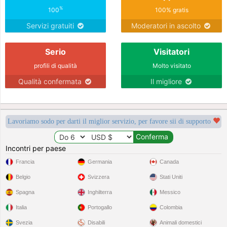
%
100
100% gratis
Servizi gratuiti
Moderatori in ascolto
Serio
Visitatori
profili di qualità
Molto visitato
Qualità confermata
Il migliore
Lavoriamo sodo per darti il miglior servizio, per favore sii di supporto
Incontri per paese
Francia
Germania
Canada
Belgio
Svizzera
Stati Uniti
Spagna
Inghilterra
Messico
Italia
Portogallo
Colombia
Svezia
Disabili
Animali domestici