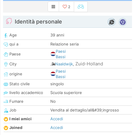
2
Identità personale
Age
39 anni
qui a
Relazione seria
Paesi
Paese
Bassi
Zuid-Holland
City
Naaldwijk
,
Paesi
origine
Bassi
Stato civile
singolo
livello accademico
Scuola superiore
Fumare
No
Job
Vendita al dettaglio/all&#39;ingrosso
I miei amici
Accedi
Joined
Accedi