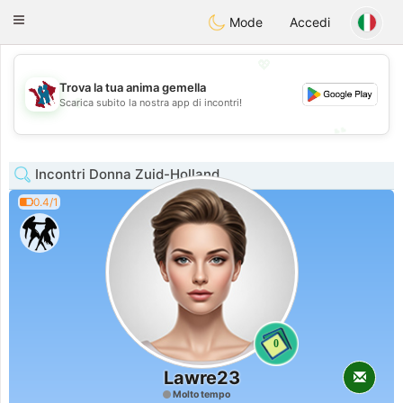
J
Taimerais
Toggle
Mode
Accedi
navigation
💖
Trova la tua anima gemella
💖
Scarica subito la nostra app di incontri!
💕
💕
Incontri Donna Zuid-Holland
0.4/1
0
Lawre23
Molto tempo