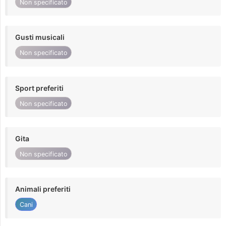
Non specificato
Gusti musicali
Non specificato
Sport preferiti
Non specificato
Gita
Non specificato
Animali preferiti
Cani