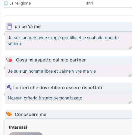
La religione
altri
un po 'di me
Je suis un personne simple gentille et je souhaite que de
sérieux
Cosa mi aspetto dal mio partner
Je suis un homme libre et Jaime vivre ma vie
I criteri che dovrebbero essere rispettati
Nessun criterio è stato personalizzato
Conoscere me
Interessi